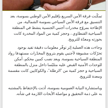
تمكّنت فرقة الأمن السريع بإقليم الأمن الوطني بسوسة، بعد
التنسيق مع فرقة الأمن السياحي بسوسة الشمالية، من
الإطاحة بمروّج مخدرات أجنبي الجنسية ينشط في المنطقة
السياحية القنطاوي ، وحجز كمية من المواد المخدرة كانت
بحوزته ومعدّة للترويج.
وجاءت هذه العملية إثر توفّر معلومات دقيقة تفيد بوجود
تحرّكات مشبوهة لأجنبي يقوم بترويج المخدّرات مستهدفا رواد
المنطقة السياحية بسوسة. وبعد نصب كمين محكم، أمكن
للوحدات الأمنية القبض عليه متلبّسا داخل منزل بالمنطقة
السياحية و حجز كمية من "الزطلة"، والكوكايين كانت مقسمة
ومعدة للترويج.
وباستشارة النيابة العمومية بسوسة، أذنت بالإحتفاظ بالمشتبه
به على ذمة التحقيق و مواصلة الأبحاث اللازمة في شأنه.