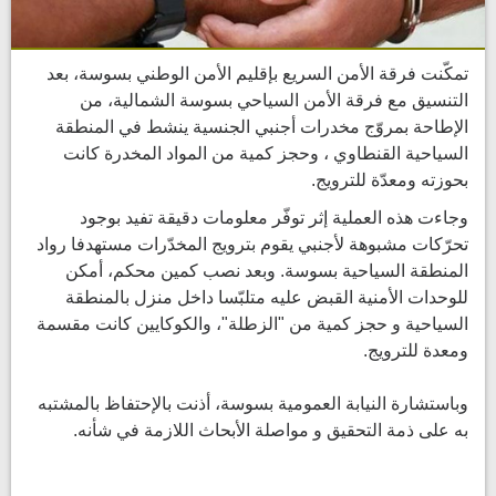
تمكّنت فرقة الأمن السريع بإقليم الأمن الوطني بسوسة، بعد
التنسيق مع فرقة الأمن السياحي بسوسة الشمالية، من
الإطاحة بمروّج مخدرات أجنبي الجنسية ينشط في المنطقة
السياحية القنطاوي ، وحجز كمية من المواد المخدرة كانت
بحوزته ومعدّة للترويج.
وجاءت هذه العملية إثر توفّر معلومات دقيقة تفيد بوجود
تحرّكات مشبوهة لأجنبي يقوم بترويج المخدّرات مستهدفا رواد
المنطقة السياحية بسوسة. وبعد نصب كمين محكم، أمكن
للوحدات الأمنية القبض عليه متلبّسا داخل منزل بالمنطقة
السياحية و حجز كمية من "الزطلة"، والكوكايين كانت مقسمة
ومعدة للترويج.
وباستشارة النيابة العمومية بسوسة، أذنت بالإحتفاظ بالمشتبه
به على ذمة التحقيق و مواصلة الأبحاث اللازمة في شأنه.