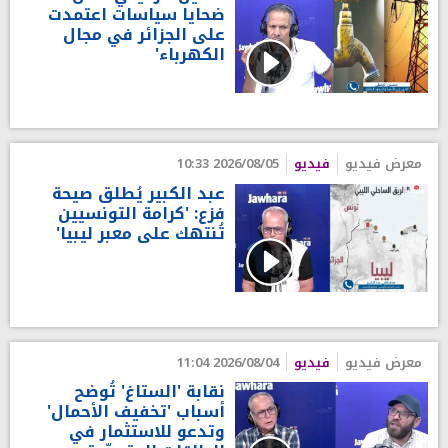
ضحايا سياسات اعتمدت
على الجزائر في مجال
الكهرباء'
معرض فيديو
فيديو
2026/08/05 10:33
عبد الكبير يُطلق صيحة
فزع: 'كرامة التونسيين
تُنتهك على معبر ليبيا'
معرض فيديو
فيديو
2026/08/04 11:04
نقابة 'الستاغ' تُوضح
أسباب 'تخفيف الأحمال'
وتدعو للاستثمار في