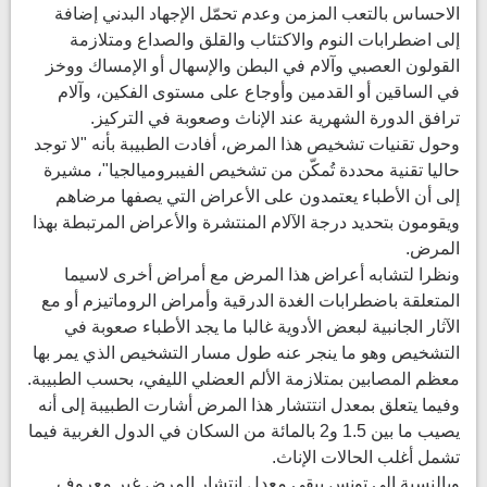
الاحساس بالتعب المزمن وعدم تحمّل الإجهاد البدني إضافة
إلى اضطرابات النوم والاكتئاب والقلق والصداع ومتلازمة
القولون العصبي وآلام في البطن والإسهال أو الإمساك ووخز
في الساقين أو القدمين وأوجاع على مستوى الفكين، وآلام
ترافق الدورة الشهرية عند الإناث وصعوبة في التركيز.
وحول تقنيات تشخيص هذا المرض، أفادت الطبيبة بأنه "لا توجد
حاليا تقنية محددة تُمكّن من تشخيص الفيبروميالجيا"، مشيرة
إلى أن الأطباء يعتمدون على الأعراض التي يصفها مرضاهم
ويقومون بتحديد درجة الآلام المنتشرة والأعراض المرتبطة بهذا
المرض.
ونظرا لتشابه أعراض هذا المرض مع أمراض أخرى لاسيما
المتعلقة باضطرابات الغدة الدرقية وأمراض الروماتيزم أو مع
الآثار الجانبية لبعض الأدوية غالبا ما يجد الأطباء صعوبة في
التشخيص وهو ما ينجر عنه طول مسار التشخيص الذي يمر بها
معظم المصابين بمتلازمة الألم العضلي الليفي، بحسب الطبيبة.
وفيما يتعلق بمعدل انتتشار هذا المرض أشارت الطبيبة إلى أنه
يصيب ما بين 1.5 و2 بالمائة من السكان في الدول الغربية فيما
تشمل أغلب الحالات الإناث.
وبالنسبة إلى تونس يبقى معدل انتشار المرض غير معروف