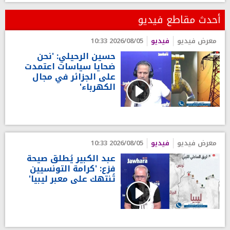
أحدث مقاطع فيديو
معرض فيديو
فيديو
2026/08/05 10:33
حسين الرحيلي: 'نحن
ضحايا سياسات اعتمدت
على الجزائر في مجال
الكهرباء'
معرض فيديو
فيديو
2026/08/05 10:33
عبد الكبير يُطلق صيحة
فزع: 'كرامة التونسيين
تُنتهك على معبر ليبيا'