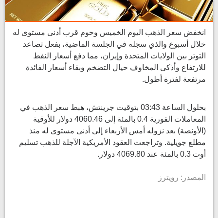
انخفض سعر الذهب اليوم الخميس وحوم قرب أدنى مستوى له
خلال أسبوع والذي سجله في الجلسة الماضية، بفعل تصاعد ​
التوتر بين الولايات المتحدة وإيران، مما دفع أسعار النفط
‌للارتفاع وأذكى المخاوف حيال التضخم وبقاء أسعار الفائدة
مرتفعة لفترة أطول.
بحلول الساعة 03:43 بتوقيت جرينتش، هبط سعر الذهب في
المعاملات الفورية 0.4 بالمئة إلى ​4060.46 دولار للأوقية
(الأونصة) بعد نزوله أمس الأربعاء إلى أدنى مستوى ​له منذ
مطلع جويلية. وتراجعت العقود الأمريكية الآجلة ⁠للذهب تسليم
أوت 0.3 بالمئة عند 4069.80 دولار.
المصدر: رويترز