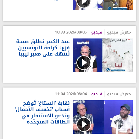
معرض فيديو
فيديو
2026/08/05 10:33
عبد الكبير يُطلق صيحة
فزع: 'كرامة التونسيين
تُنتهك على معبر ليبيا'
معرض فيديو
فيديو
2026/08/04 11:04
نقابة 'الستاغ' تُوضح
أسباب 'تخفيف الأحمال'
وتدعو للاستثمار في
الطاقات المتجدّدة