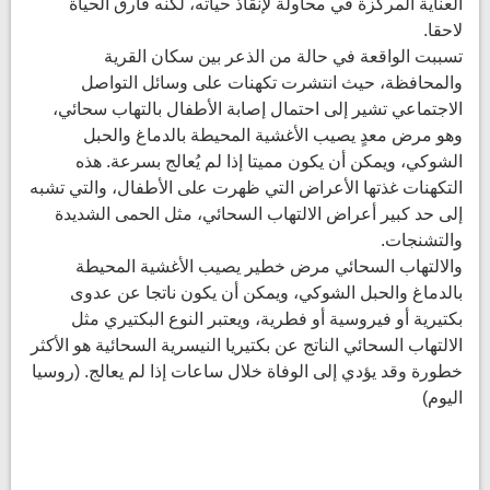
العناية المركزة في محاولة لإنقاذ حياته، لكنه فارق الحياة
لاحقا.
تسببت الواقعة في حالة من الذعر بين سكان القرية
والمحافظة، حيث انتشرت تكهنات على وسائل التواصل
الاجتماعي تشير إلى احتمال إصابة الأطفال بالتهاب سحائي،
وهو مرض معدٍ يصيب الأغشية المحيطة بالدماغ والحبل
الشوكي، ويمكن أن يكون مميتا إذا لم يُعالج بسرعة. هذه
التكهنات غذتها الأعراض التي ظهرت على الأطفال، والتي تشبه
إلى حد كبير أعراض الالتهاب السحائي، مثل الحمى الشديدة
والتشنجات.
والالتهاب السحائي مرض خطير يصيب الأغشية المحيطة
بالدماغ والحبل الشوكي، ويمكن أن يكون ناتجا عن عدوى
بكتيرية أو فيروسية أو فطرية، ويعتبر النوع البكتيري مثل
الالتهاب السحائي الناتج عن بكتيريا النيسرية السحائية هو الأكثر
خطورة وقد يؤدي إلى الوفاة خلال ساعات إذا لم يعالج. (روسيا
اليوم)