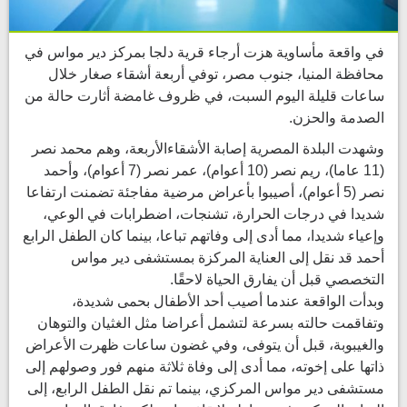
في واقعة مأساوية هزت أرجاء قرية دلجا بمركز دير مواس في
محافظة المنيا، جنوب مصر، توفي أربعة أشقاء صغار خلال
ساعات قليلة اليوم السبت، في ظروف غامضة أثارت حالة من
الصدمة والحزن.
وشهدت البلدة المصرية إصابة الأشقاءالأربعة، وهم محمد نصر
(11 عاما)، ريم نصر (10 أعوام)، عمر نصر (7 أعوام)، وأحمد
نصر (5 أعوام)، أصيبوا بأعراض مرضية مفاجئة تضمنت ارتفاعا
شديدا في درجات الحرارة، تشنجات، اضطرابات في الوعي،
وإعياء شديدا، مما أدى إلى وفاتهم تباعا، بينما كان الطفل الرابع
أحمد قد نقل إلى العناية المركزة بمستشفى دير مواس
التخصصي قبل أن يفارق الحياة لاحقًا.
وبدأت الواقعة عندما أصيب أحد الأطفال بحمى شديدة،
وتفاقمت حالته بسرعة لتشمل أعراضا مثل الغثيان والتوهان
والغيبوبة، قبل أن يتوفى، وفي غضون ساعات ظهرت الأعراض
ذاتها على إخوته، مما أدى إلى وفاة ثلاثة منهم فور وصولهم إلى
مستشفى دير مواس المركزي، بينما تم نقل الطفل الرابع، إلى