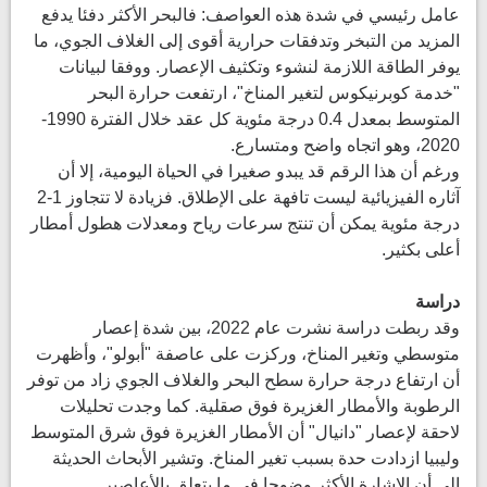
عامل رئيسي في شدة هذه العواصف: فالبحر الأكثر دفئا يدفع
المزيد من التبخر وتدفقات حرارية أقوى إلى الغلاف الجوي، ما
يوفر الطاقة اللازمة لنشوء وتكثيف الإعصار. ووفقا لبيانات
"خدمة كوبرنيكوس لتغير المناخ"، ارتفعت حرارة البحر
المتوسط بمعدل 0.4 درجة مئوية كل عقد خلال الفترة 1990-
2020، وهو اتجاه واضح ومتسارع.
ورغم أن هذا الرقم قد يبدو صغيرا في الحياة اليومية، إلا أن
آثاره الفيزيائية ليست تافهة على الإطلاق. فزيادة لا تتجاوز 1-2
درجة مئوية يمكن أن تنتج سرعات رياح ومعدلات هطول أمطار
أعلى بكثير.
دراسة
وقد ربطت دراسة نشرت عام 2022، بين شدة إعصار
متوسطي وتغير المناخ، وركزت على عاصفة "أبولو"، وأظهرت
أن ارتفاع درجة حرارة سطح البحر والغلاف الجوي زاد من توفر
الرطوبة والأمطار الغزيرة فوق صقلية. كما وجدت تحليلات
لاحقة لإعصار "دانيال" أن الأمطار الغزيرة فوق شرق المتوسط
وليبيا ازدادت حدة بسبب تغير المناخ. وتشير الأبحاث الحديثة
إلى أن الإشارة الأكثر وضوحا في ما يتعلق بالأعاصير