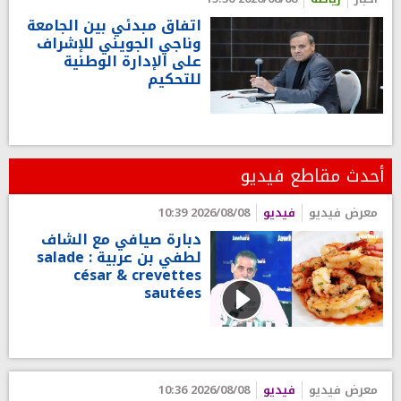
اتفاق مبدئي بين الجامعة
وناجي الجويني للإشراف
على الإدارة الوطنية
للتحكيم
أحدث مقاطع فيديو
معرض فيديو
فيديو
2026/08/08 10:39
دبارة صيافي مع الشاف
لطفي بن عربية : salade
césar & crevettes
sautées
معرض فيديو
فيديو
2026/08/08 10:36