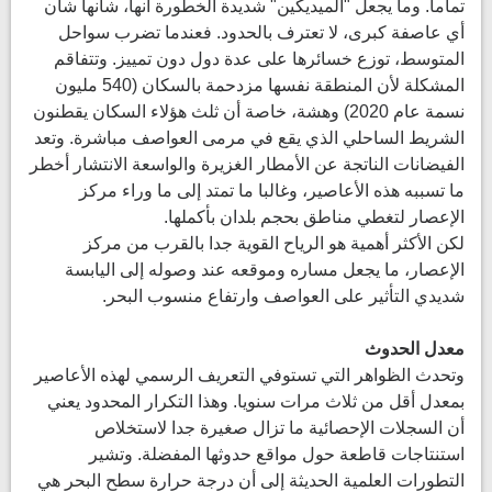
تماما. وما يجعل "الميديكين" شديدة الخطورة أنها، شأنها شأن
أي عاصفة كبرى، لا تعترف بالحدود. فعندما تضرب سواحل
المتوسط، توزع خسائرها على عدة دول دون تمييز. وتتفاقم
المشكلة لأن المنطقة نفسها مزدحمة بالسكان (540 مليون
نسمة عام 2020) وهشة، خاصة أن ثلث هؤلاء السكان يقطنون
الشريط الساحلي الذي يقع في مرمى العواصف مباشرة. وتعد
الفيضانات الناتجة عن الأمطار الغزيرة والواسعة الانتشار أخطر
ما تسببه هذه الأعاصير، وغالبا ما تمتد إلى ما وراء مركز
الإعصار لتغطي مناطق بحجم بلدان بأكملها.
لكن الأكثر أهمية هو الرياح القوية جدا بالقرب من مركز
الإعصار، ما يجعل مساره وموقعه عند وصوله إلى اليابسة
شديدي التأثير على العواصف وارتفاع منسوب البحر.
معدل الحدوث
وتحدث الظواهر التي تستوفي التعريف الرسمي لهذه الأعاصير
بمعدل أقل من ثلاث مرات سنويا. وهذا التكرار المحدود يعني
أن السجلات الإحصائية ما تزال صغيرة جدا لاستخلاص
استنتاجات قاطعة حول مواقع حدوثها المفضلة. وتشير
التطورات العلمية الحديثة إلى أن درجة حرارة سطح البحر هي