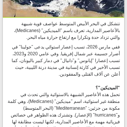
تتشكل في البحر اﻷبيض المتوسط عواصف قوية شبيهة
بالأعاصير المدارية، تعرف باسم "الميديكين" (Medicanes)،
والتي تزداد حدة وتكرارا مع ارتفاع حرارة مياه البحر.
ففي مارس 2026، تسبب إعصار استوائي يدعى "جولينا" في
أضرار جسيمة عبر شمال إفريقيا. وفي عامي 2020 و2023،
تسبب إعصارا "إيانوس" و"دانيال" في دمار كبير باليونان، كما
تسبب الأخير في كارثة إنسانية في مدينة درنة الليبية، حيث
أعلن عن آلاف القتلى والمفقودين.
"الميديكين"؟
تحمل هذه الأعاصير الشبيهة بالاستوائية والتي تحدث في
منطقة غير استوائية، اسم "ميديكين" (Medicanes)، وهي كلمة
مكونة من جزئين: "Mediterranean" (البحر المتوسط)
و"hurricanes" (الإعصار). وتشترك هذه الظواهر في خصائص
فيزيائية مهمة مع الأعاصير المدارية، لكنها ليست مطابقة لها