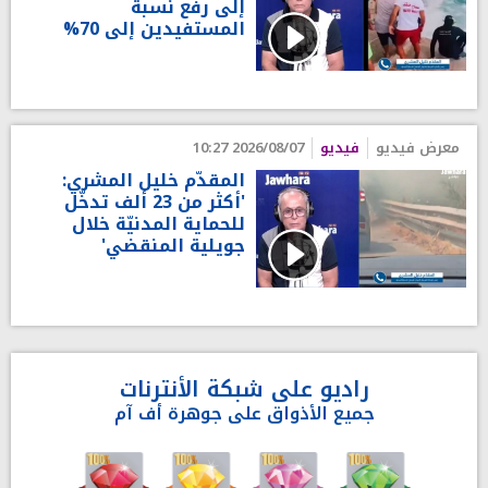
إلى رفع نسبة
المستفيدين إلى 70%
معرض فيديو
فيديو
2026/08/07 10:27
المقدّم خليل المشري:
'أكثر من 23 ألف تدخّل
للحماية المدنيّة خلال
جويلية المنقضي'
راديو على شبكة الأنترنات
جميع الأذواق على جوهرة أف آم