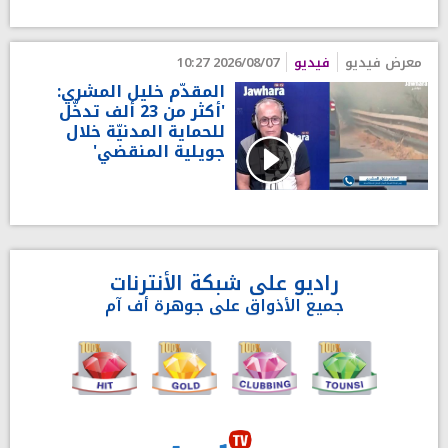
معرض فيديو
فيديو
2026/08/07 10:27
المقدّم خليل المشري:
'أكثر من 23 ألف تدخّل
للحماية المدنيّة خلال
جويلية المنقضي'
راديو على شبكة الأنترنات
جميع الأذواق على جوهرة أف آم