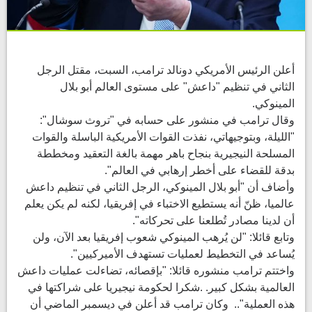
أعلن الرئيس الأمريكي دونالد ترامب، السبت، مقتل الرجل
الثاني في تنظيم "داعش" على مستوى العالم أبو بلال
المينوكي.
وقال ترامب في منشور على حسابه في "تروث سوشال":
"الليلة، وبتوجيهاتي، نفذت القوات الأمريكية الباسلة والقوات
المسلحة النيجيرية بنجاح باهر مهمة بالغة التعقيد ومخططة
بدقة للقضاء على أخطر إرهابي في العالم".
وأضاف أن "أبو بلال المينوكي، الرجل الثاني في تنظيم داعش
عالميا، ظنّ أنه يستطيع الاختباء في إفريقيا، لكنه لم يكن يعلم
أن لدينا مصادر تُطلعنا على تحركاته".
وتابع قائلا: "لن يُرهب المينوكي شعوب إفريقيا بعد الآن، ولن
يُساعد في التخطيط لعمليات تستهدف الأميركيين".
واختتم ترامب منشوره قائلا: "بإقصائه، تضاءلت عمليات داعش
العالمية بشكل كبير. .شكرا لحكومة نيجيريا على شراكتها في
هذه العملية".. وكان ترامب قد أعلن في ديسمبر الماضي أن