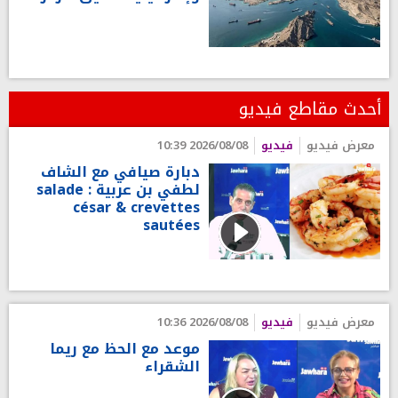
أحدث مقاطع فيديو
معرض فيديو
فيديو
2026/08/08 10:39
دبارة صيافي مع الشاف
لطفي بن عربية : salade
césar & crevettes
sautées
معرض فيديو
فيديو
2026/08/08 10:36
موعد مع الحظ مع ريما
الشقراء