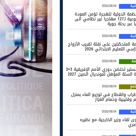
ية
2026/08/04
نظمة الدولية للهجرة تؤمن العودة
الطوعية لـ127 مهاجرا غير نظامي الى
ا عبر رحلة جوية
ية
2026/08/06
ة المتحصّلين على نقلة تقريب الأزواج
ّسي التعليم الابتدائي 2026
ضة
2026/08/04
المنستير تحتضن دوري الأمم الإفريقية 3×3
 السلة المؤهل لمونديال الصين 2027
مع
2026/08/04
راب وانقطاع في توزيع الماء بمنزل
 وقليبية وحمام الغزاز
ية
2026/08/04
ى لقاء وزير الخارجية مع نظيره
صري