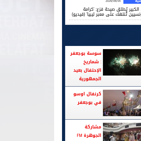
ية
2026/08/05
الكبير يُطلق صيحة فزع: 'كرامة
نسيين تُنتهك على معبر ليبيا' (فيديو)
سوسة بوجعفر
: شماريخ
الإحتفال بعيد
الجمهورية
كرنفال اوسو
في بوجعفر
مشاركة
الجوهرة FM