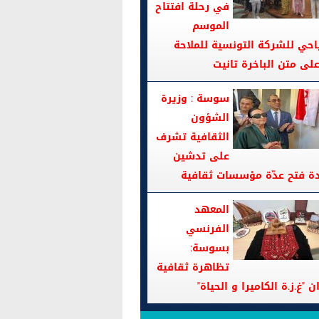
في رحلة افتتاح
الموسم
احي للشركة التونسية للملاحة
سوسة : وزيرة
الشؤون
الثقافية تشرف
على تدشين
دة فتح عدّة مؤسسات ثقافية
المعهد
الفرنسي
بسوسة:
تظاهرة ثقافية
ن "غ.ز.ة الكاميرا و الحياة"