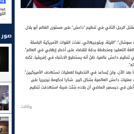
وطن
عبد 
التو
مقتل الرجل الثاني في تنظيم "داعش" على مستوى العالم أبو بلال
صور
شال": "الليلة، وبتوجيهاتي، نفذت القوات الأمريكية الباسلة
بالغة التعقيد ومخططة بدقة للقضاء على أخطر إرهابي في العالم".
ي تنظيم داعش عالميا، ظنّ أنه يستطيع الاختباء في إفريقيا، لكنه
ه".
ا بعد الآن، ولن يُساعد في التخطيط لعمليات تستهدف الأميركيين".
 عمليات داعش العالمية بشكل كبير. .شكرا لحكومة نيجيريا على
أعلن في ديسمبر الماضي أن بلاده شنّت ضربة استهدفت تنظيم
وكالات