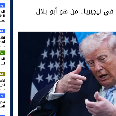
وطن
في نيجيريا.. من هو أبو بلال
الم
غيني
وطن
قائم
لمدر
ريا
لكرة
مجت
اضط
تميم
وطن
فحو
الم