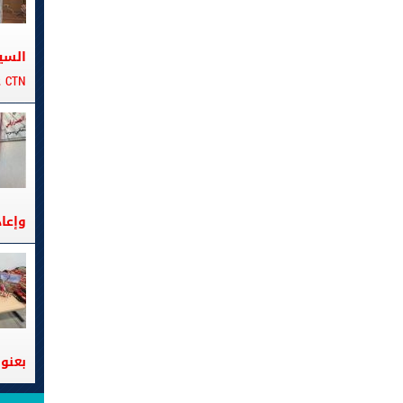
السي
CTN على متن الباخرة تانيت
وإعا
بعنوا