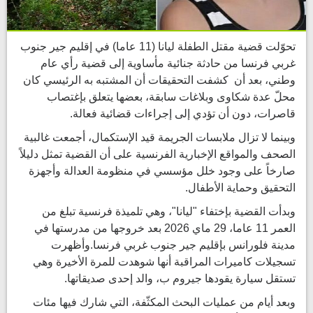
تحوّلت قضية مقتل الطفلة ليانا (11 عاما) في إقليم جير جنوب
غربي فرنسا من حادثة جنائية مأساوية إلى قضية رأي عام
وطني، بعد أن كشفت التحقيقات أن المشتبه به الرئيسي كان
محلّ عدة شكاوى وبلاغات سابقة، بعضها يتعلق بإغتصاب
قاصرات، دون أن تؤدي إلى إجراءات قضائية فعالة.
وبينما لا تزال ملابسات الجريمة قيد الإستكمال، أجمعت غالبية
الصحف والمواقع الإخبارية الفرنسية على أن القضية تمثل دليلاً
صارخاً على وجود خلل مؤسسي في منظومة العدالة وأجهزة
التحقيق وحماية الأطفال.
وبدأت القضية بإختفاء "ليانا"، وهي تلميذة فرنسية تبلغ من
العمر 11 عاما، 29 ماي 2026 بعد خروجها من مدرستها في
مدينة فلورانس بإقليم جير جنوب غربي فرنسا.وأظهرت
تسجيلات كاميرات المراقبة أنها شوهدت للمرة الأخيرة وهي
تستقل سيارة يقودها جيروم ب، والد إحدى صديقاتها.
وبعد أيام من عمليات البحث المكثّفة، التي شارك فيها مئات