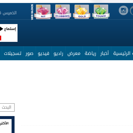
الخميس 6 أوت 2026 16:49:27
إستماع
R
الرئيسية
أخبار
رياضة
معرض
راديو
فيديو
صور
تسجيلات
الأكثر