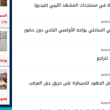
ية في مستجدات المشهد الليبي (فيديو)
السي
CTN على متن الباخرة تانيت
06/08/2
ضي الساحلي يواجه الأولمبي الباجي دون حضور
06/08/2
تتراجع
وإعا
06/08/2
صل الجهود للسيطرة على حريق جبل المرقب
بعنوا
06/08/2