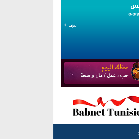
قس
المزيد