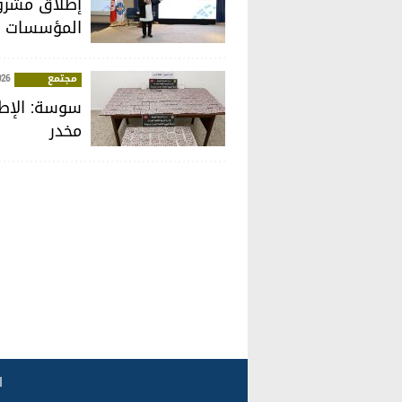
إطلاق مشروع
المؤسسات ا
مجتمع
026
مخدر
ا