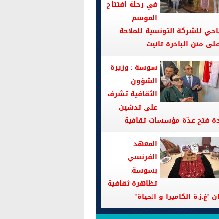
في رحلة افتتاح
الموسم
احي للشركة التونسية للملاحة
سوسة : وزيرة
الشؤون
الثقافية تشرف
على تدشين
دة فتح عدّة مؤسسات ثقافية
المعهد
الفرنسي
بسوسة:
تظاهرة ثقافية
ن "غ.ز.ة الكاميرا و الحياة"