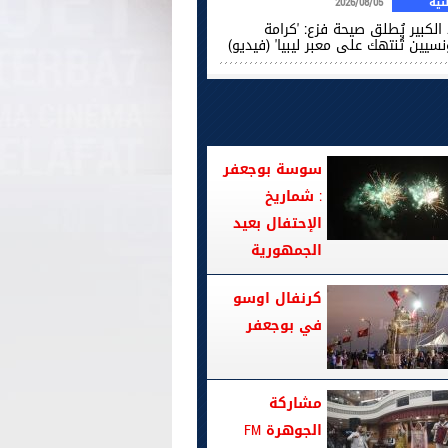
ية
2026/08/05
الكبير يُطلق صيحة فزع: 'كرامة
نسيين تُنتهك على معبر ليبيا' (فيديو)
سوسة بوجعفر
: شماريخ
الإحتفال بعيد
الجمهورية
كرنفال اوسو
في بوجعفر
مشاركة
الجوهرة FM