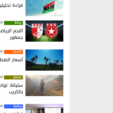
قراءة تحليل
رياضة
026
النجم الريا
جمهور
اقتصاد
026
أسعار النفط 
مجتمع
026
سليانة: توا
بالكريب
وطنية
026