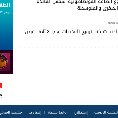
 الطاقة الفولطاضوئية 'شمس' لفائدة
الط
لصغرى والمتوسطة
اليوم 06.08.2026
06/08/2
سوسة: الإطاحة بشبكة لترويج المخدرات وحجز 3 آلاف قرص
لصفحة الرئسية
|
إستطلاع
|
روابط مفيدة
|
إتصل بنا
|
مخطط الموقع