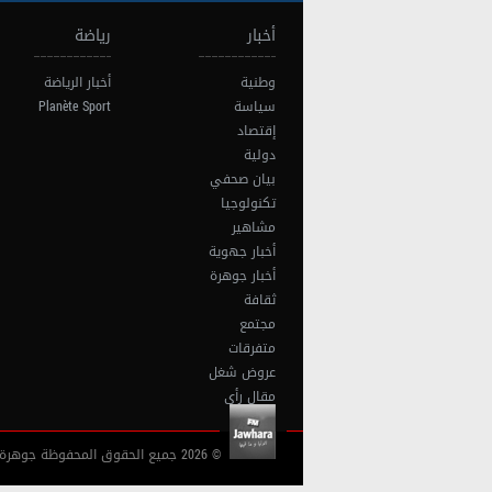
أخبار
رياضة
وطنية
أخبار الرياضة
سياسة
Planète Sport
إقتصاد
دولية
بيان صحفي
تكنولوجيا
مشاهير
أخبار جهوية
أخبار جوهرة
ثقافة
مجتمع
متفرقات
عروض شغل
مقال رأي
© 2026 جميع الحقوق المحفوظة جوهرة أف آم تونس |