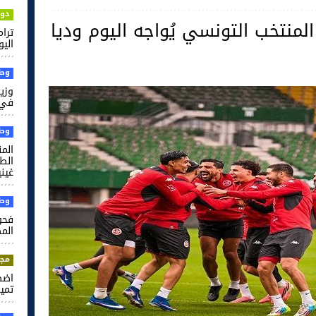
دول
لمنتخب التونسي يُواجه اليوم وديا
ترام
اليو
وطن
وزير
في 
وطن
الم
غيني
وطن
فحو
الم
مجت
اضط
تميم