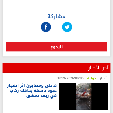
مشاركة
الرجوع
آخر الأخبار
أخبار
دولية
2026/08/06 18:26
قـ.تلى ومصابون اثر انفجار
عبوة ناسفة بحافلة ركاب
في ريف دمشق