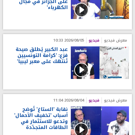
على الجزائر في مجال
الكهرباء'
معرض فيديو
فيديو
2026/08/05 10:33
عبد الكبير يُطلق صيحة
فزع: 'كرامة التونسيين
تُنتهك على معبر ليبيا'
معرض فيديو
فيديو
2026/08/04 11:04
نقابة 'الستاغ' تُوضح
أسباب 'تخفيف الأحمال'
وتدعو للاستثمار في
الطاقات المتجدّدة