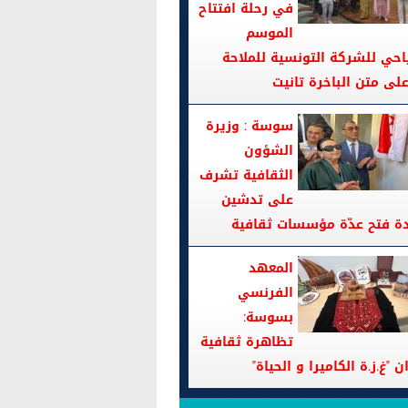
في رحلة افتتاح
الموسم
احي للشركة التونسية للملاحة
سوسة : وزيرة
الشؤون
الثقافية تشرف
على تدشين
دة فتح عدّة مؤسسات ثقافية
المعهد
الفرنسي
بسوسة:
تظاهرة ثقافية
ن "غ.ز.ة الكاميرا و الحياة"