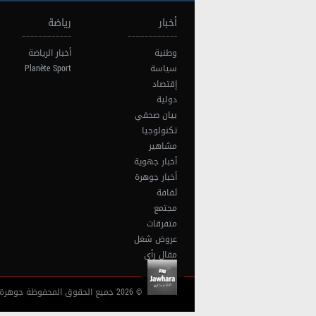
أخبار
رياضة
وطنية
أخبار الرياضة
سياسة
Planète Sport
إقتصاد
دولية
بيان صحفي
تكنولوجيا
مشاهير
أخبار جهوية
أخبار جوهرة
ثقافة
مجتمع
متفرقات
عروض شغل
مقال رأي
© 2026 جميع الحقوق المحفوظة جوهرة أف آم تونس |