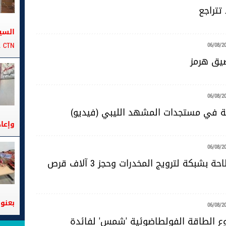
تتراجع
السي
CTN على متن الباخرة تانيت
06/08/2
ضيق هرمز
06/08/2
ية في مستجدات المشهد الليبي (فيديو)
وإعا
06/08/2
سوسة: الإطاحة بشبكة لترويج المخدرات وحجز 3 آلاف قرص
بعنوا
06/08/2
 الطاقة الفولطاضوئية 'شمس' لفائدة