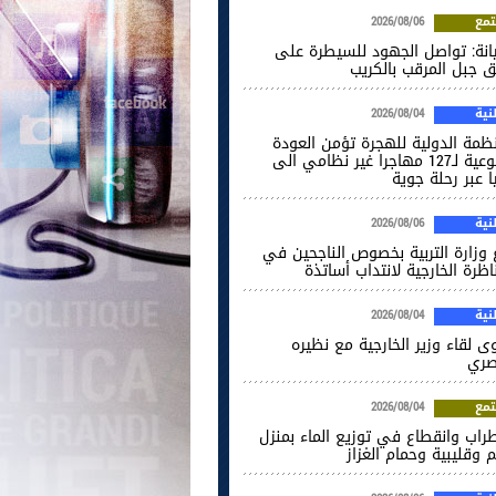
مع
2026/08/06
انة: تواصل الجهود للسيطرة على
ق جبل المرقب بالكريب
ية
2026/08/04
نظمة الدولية للهجرة تؤمن العودة
الطوعية لـ127 مهاجرا غير نظامي الى
ا عبر رحلة جوية
ية
2026/08/06
غ وزارة التربية بخصوص الناجحين في
اظرة الخارجية لانتداب أساتذة
ية
2026/08/04
ى لقاء وزير الخارجية مع نظيره
صري
مع
2026/08/04
راب وانقطاع في توزيع الماء بمنزل
 وقليبية وحمام الغزاز