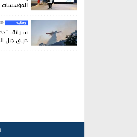
المؤسسات ا
وطنية
026
سليانة.. تد
حريق جبل ال
ا