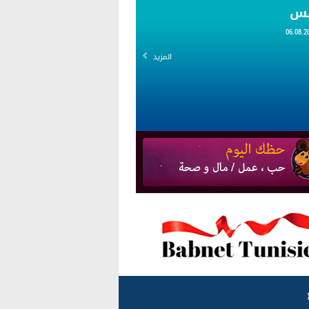
قس
المزيد