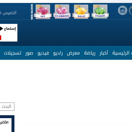
الخميس 6 أوت 2026 18:41:22
إستماع
R
الرئيسية
أخبار
رياضة
معرض
راديو
فيديو
صور
تسجيلات
الأكثر