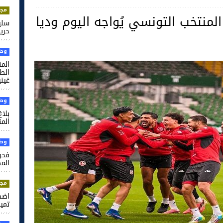
مجت
لمنتخب التونسي يُواجه اليوم وديا
سلي
حري
وطن
الم
غيني
وطن
بلا
المن
وطن
فحو
الم
مجت
اضط
تميم