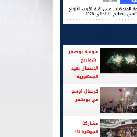
ية
2026/08/06
ة المتحصّلين على نقلة تقريب الأزواج
ّسي التعليم الابتدائي 2026
سوسة بوجعفر
: شماريخ
الإحتفال بعيد
الجمهورية
كرنفال اوسو
في بوجعفر
مشاركة
الجوهرة FM