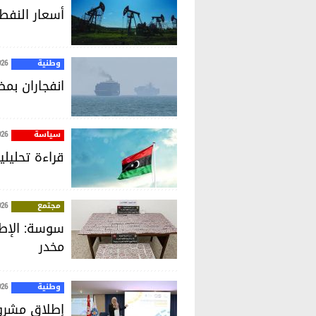
أسعار النفط 
وطنية
026
انفجاران بم
سياسة
026
قراءة تحليل
مجتمع
026
مخدر
وطنية
026
إطلاق مشروع