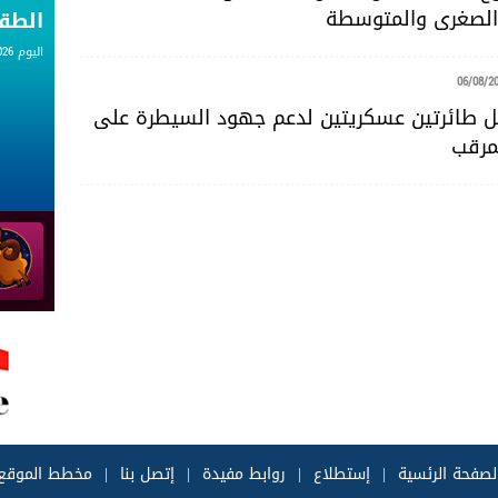
لصغرى والمتوسطة
الط
اليوم 06.08.2026
06/08/2
خل طائرتين عسكريتين لدعم جهود السيطرة على
مرقب
لصفحة الرئسية
|
إستطلاع
|
روابط مفيدة
|
إتصل بنا
|
مخطط الموقع