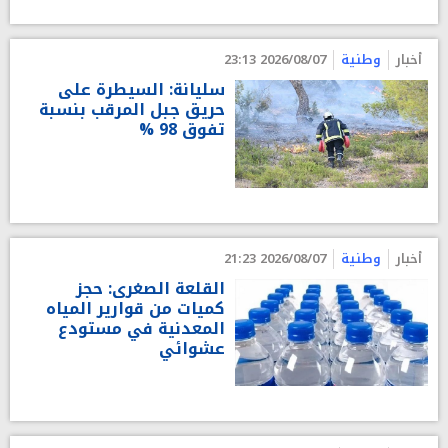
أخبار
وطنية
2026/08/07 23:13
سليانة: السيطرة على
حريق جبل المرقب بنسبة
تفوق 98 %
أخبار
وطنية
2026/08/07 21:23
القلعة الصغرى: حجز
كميات من قوارير المياه
المعدنية في مستودع
عشوائي