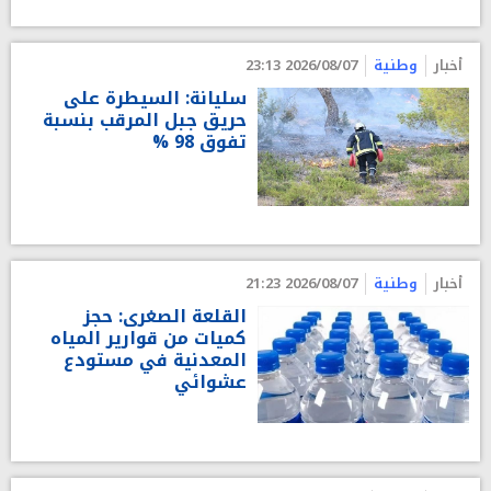
أخبار
وطنية
2026/08/07 23:13
سليانة: السيطرة على
حريق جبل المرقب بنسبة
تفوق 98 %
أخبار
وطنية
2026/08/07 21:23
القلعة الصغرى: حجز
كميات من قوارير المياه
المعدنية في مستودع
عشوائي