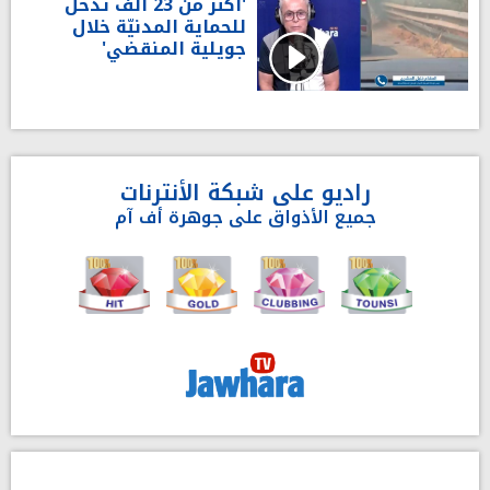
'أكثر من 23 ألف تدخّل
للحماية المدنيّة خلال
جويلية المنقضي'
راديو على شبكة الأنترنات
جميع الأذواق على جوهرة أف آم