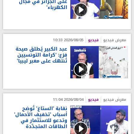
على الجزائر في مجال
الكهرباء'
معرض فيديو
فيديو
2026/08/05 10:33
عبد الكبير يُطلق صيحة
فزع: 'كرامة التونسيين
تُنتهك على معبر ليبيا'
معرض فيديو
فيديو
2026/08/04 11:04
نقابة 'الستاغ' تُوضح
أسباب 'تخفيف الأحمال'
وتدعو للاستثمار في
الطاقات المتجدّدة