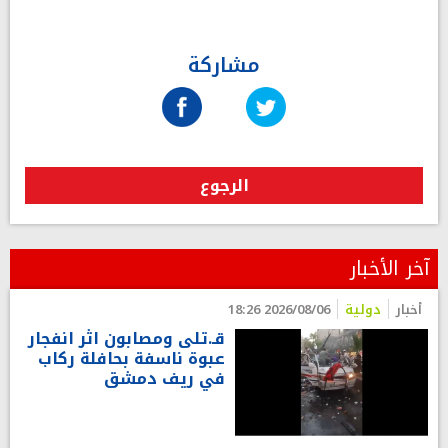
مشاركة
الرجوع
آخر الأخبار
أخبار
دولية
2026/08/06 18:26
قـ.تلى ومصابون اثر انفجار
عبوة ناسفة بحافلة ركاب
في ريف دمشق