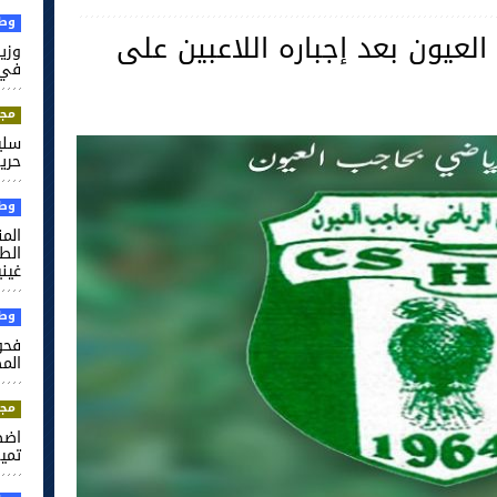
وطن
العيون بعد إجباره اللاعبين على
وزير
في 
مجت
سلي
حري
وطن
الم
غيني
وطن
فحو
الم
مجت
اضط
تميم