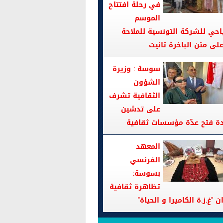
في رحلة افتتاح
الموسم
احي للشركة التونسية للملاحة
سوسة : وزيرة
الشؤون
الثقافية تشرف
على تدشين
دة فتح عدّة مؤسسات ثقافية
المعهد
الفرنسي
بسوسة:
تظاهرة ثقافية
ن "غ.ز.ة الكاميرا و الحياة"