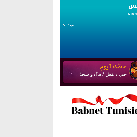
قس
المزيد