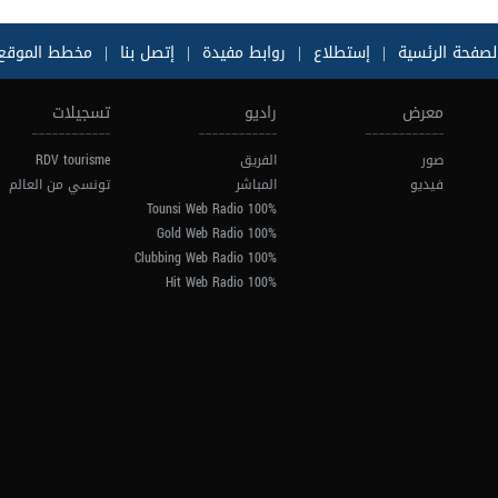
لصفحة الرئسية
|
إستطلاع
|
روابط مفيدة
|
إتصل بنا
|
مخطط الموقع
معرض
راديو
تسجيلات
صور
الفريق
RDV tourisme
فيديو
المباشر
تونسي من العالم
100% Tounsi Web Radio
100% Gold Web Radio
100% Clubbing Web Radio
100% Hit Web Radio