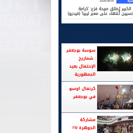
ية
2026/08/05
الكبير يُطلق صيحة فزع: 'كرامة
نسيين تُنتهك على معبر ليبيا' (فيديو)
سوسة بوجعفر
: شماريخ
الإحتفال بعيد
الجمهورية
كرنفال اوسو
في بوجعفر
مشاركة
الجوهرة FM