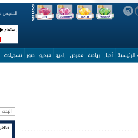
الخميس 6 أوت 2026 17:43:08
إستماع
R
الرئيسية
أخبار
رياضة
معرض
راديو
فيديو
صور
تسجيلات
الأكثر