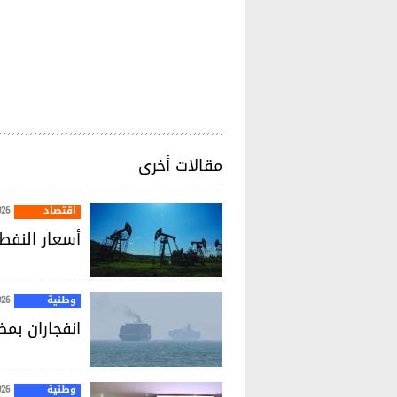
محمد أمين ش
مقالات أخرى
اقتصاد
026
أسعار النفط 
وطنية
026
انفجاران بم
وطنية
026