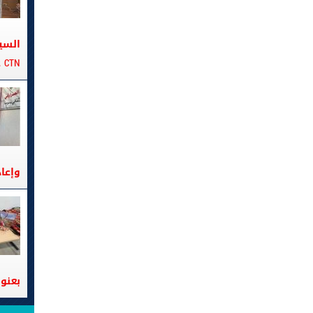
السي
CTN على متن الباخرة تانيت
وإعا
بعنوا