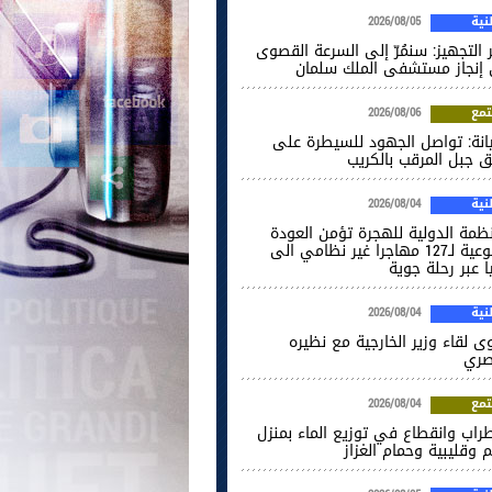
ية
2026/08/05
 التجهيز: سنمُرّ إلى السرعة القصوى
إنجاز مستشفى الملك سلمان
مع
2026/08/06
انة: تواصل الجهود للسيطرة على
ق جبل المرقب بالكريب
ية
2026/08/04
نظمة الدولية للهجرة تؤمن العودة
الطوعية لـ127 مهاجرا غير نظامي الى
ا عبر رحلة جوية
ية
2026/08/04
ى لقاء وزير الخارجية مع نظيره
صري
مع
2026/08/04
راب وانقطاع في توزيع الماء بمنزل
 وقليبية وحمام الغزاز