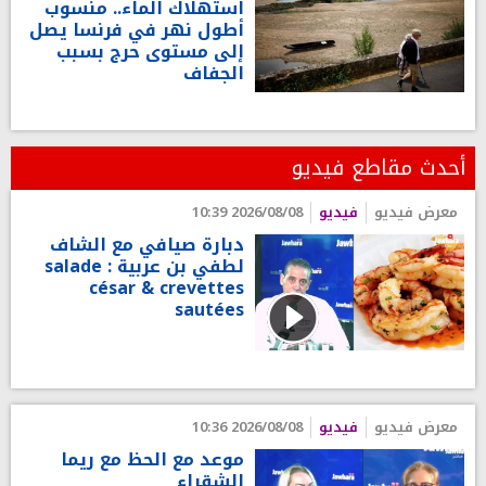
استهلاك الماء.. منسوب
أطول نهر في فرنسا يصل
إلى مستوى حرج بسبب
الجفاف
أحدث مقاطع فيديو
معرض فيديو
فيديو
2026/08/08 10:39
دبارة صيافي مع الشاف
لطفي بن عربية : salade
césar & crevettes
sautées
معرض فيديو
فيديو
2026/08/08 10:36
موعد مع الحظ مع ريما
الشقراء