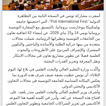
أسفرت مشاركة تونس في النسخة الثانية من التظاهرة
الدولية" Poli International Fest"، التي احتضنتها جامعة
بوليتكنيكا ببوخارست برومانيا، بالتنسيق مع السفارة التونسية
برومانيا يومي 14 و15 ماي 2026، عن إمضاء 42 اتفاقية تعاون
بين الجامعات التونسية ونظيراتها الرومانية، شملت مجالات
متعددة من بينها حركية الطلبة والأساتذة والباحثين والتكوين
المشترك والإشراف المزدوج على الأطروحات والبحوث
العلمية فضلا عن تطوير مشاريع تعاون في مجالات الابتكار
ونقل المعرفة وتعزيز القدرات البحثية.
وأكّدت وزارة التعليم العالي والبحث العلمي في بلاغ لها، اليوم
الثلاثاء، أن تونس حظيت بصفة ضيف شرف هذه الدورة بما
يعكس المكانة المتنامية للجامعة التونسية في مجالات التعاون
الأكاديمي والبحثي الدولي.
وأشرف وزير التعليم العالي والبحث العلمي منذر بلعيد، على
افتتاح هذه النسخة عن بُعد، وأبرز في كلمته أهمية هذا الموعد
الأكاديمي في تعزيز الشراكات الجامعية وتطوير التعاون العلمي