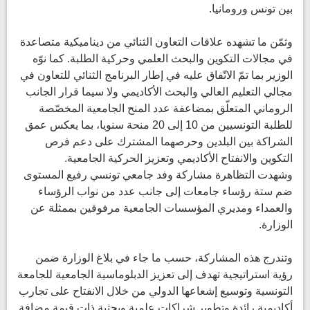
بين تونس ورومانيا.
وثمّن ما تشهده علاقات التعاون الثنائي من ديناميكية متصاعدة
في مجالات التكوين والبحث العلمي وحركية الطلبة. كما نوّه
الوزير بما تمّ الاتّفاق عليه في إطار البرنامج الثنائي للتعاون في
مجالي التعليم العالي والبحث الأكاديمي ولا سيما قرار الجانب
الروماني المتعلّق بمضاعفة عدد المنح الجامعية المخصّصة
للطلبة التونسيين من 10 إلى 20 منحة سنويا، بما يعكس عمق
الشراكة بين البلدين وحرصهما المشترك على دعم فرص
التكوين والانفتاح الأكاديمي وتعزيز الحركية الجامعية.
وشهدت التظاهرة مشاركة وفد جامعي تونسي رفيع المستوى
ضم ستة رؤساء جامعات إلى جانب عدد من نواب الرؤساء
والعمداء ومديري المؤسسات الجامعية مرفوقين بممثلة عن
الوزارة.
وتندرج هذه المشاركة، حسب ما جاء في بلاغ الوزارة ضمن
رؤية استراتيجية تهدف إلى تعزيز الدبلوماسية الجامعية للجامعة
التونسية وتوسيع إشعاعها الدولي من خلال الانفتاح على تجارب
أكاديمية رائدة وتطوير شراكات علمية وبحثية ذات قيمة مضافة