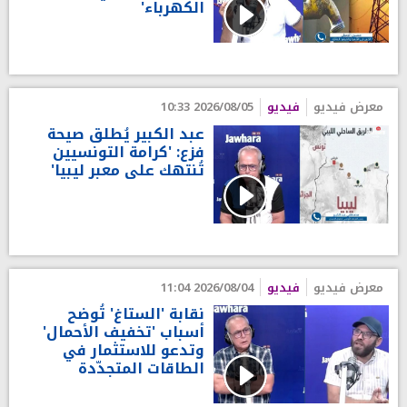
الكهرباء'
معرض فيديو
فيديو
2026/08/05 10:33
عبد الكبير يُطلق صيحة
فزع: 'كرامة التونسيين
تُنتهك على معبر ليبيا'
معرض فيديو
فيديو
2026/08/04 11:04
نقابة 'الستاغ' تُوضح
أسباب 'تخفيف الأحمال'
وتدعو للاستثمار في
الطاقات المتجدّدة