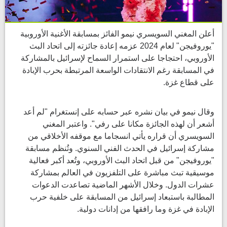
أعلن المغني السويسري نيمو الفائز بمسابقة الأغنية الأوروبية
"يوروفيجن" لعام 2024 عزمه إعادة جائزته إلى اتحاد البث
الأوروبي، احتجاجا على استمرار السماح لإسرائيل بالمشاركة
في المسابقة رغم الانتقادات الواسعة المرتبطة بحرب الإبادة
على قطاع غزة.
وقال نيمو في بيان نشره عبر حسابه على إنستغرام "لم أعد
أشعر أن لهذه الجائزة مكانا على رفي". واعتبر المغني
السويسري أن قراره يأتي انسجاما مع موقفه الأخلاقي من
مشاركة إسرائيل في الحدث الفني السنوي. وتُنظم مسابقة
"يوروفيجن" من قبل اتحاد البث الأوروبي، وتُعد أكبر فعالية
موسيقية تبث مباشرة على التلفزيون في العالم بمشاركة
عشرات الدول. وخلال الأشهر الماضية تصاعدت الدعوات
المطالبة باستبعاد إسرائيل من المسابقة على خلفية حرب
الإبادة في غزة وما رافقها من إدانات دولية.