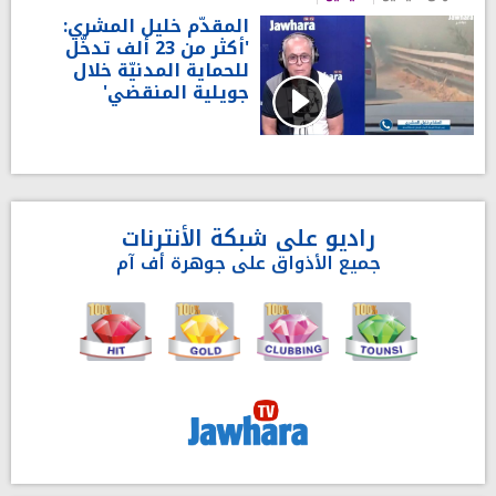
المقدّم خليل المشري:
'أكثر من 23 ألف تدخّل
للحماية المدنيّة خلال
جويلية المنقضي'
راديو على شبكة الأنترنات
جميع الأذواق على جوهرة أف آم