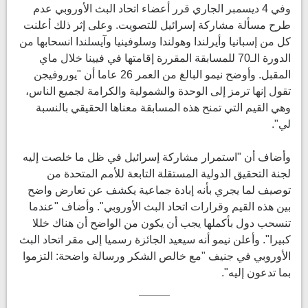
وفي 4 ديسمبر الجاري قرر أعضاء اتحاد البث الأوروبي عدم
طرح مسألة مشاركة إسرائيل للتصويت. وعلى إثر ذلك أعلنت
كل من إسبانيا وأيرلندا وهولندا وسلوفينيا وآيسلندا انسحابها من
الدورة الـ70 للمسابقة المقررة إقامتها في فيينا خلال ماي
المقبل. وأوضح نيمو البالغ من العمر 26 عاما أن "يوروفيجن
تقول إنها ترمز إلى الوحدة والشمولية والكرامة لجميع الناس،
وهي القيم التي تمنح هذه المسابقة معناها الحقيقي بالنسبة
لي".
وأضاف أن "استمرار مشاركة إسرائيل في ظل ما خلصت إليه
لجنة التحقيق الدولية المستقلة التابعة للأمم المتحدة من
توصيف لما يجري بأنه إبادة جماعية يكشف عن تعارض واضح
بين هذه القيم وقرارات اتحاد البث الأوروبي". وأضاف "عندما
تنسحب دول بأكملها يجب أن يكون من الواضح أن هناك خللا
كبيرا". وأعلن نيمو أنه سيعيد الجائزة رسميا إلى مقر اتحاد البث
الأوروبي في جنيف "مع خالص الشكر ورسالة واضحة: التزموا
بما تدعون إليه".