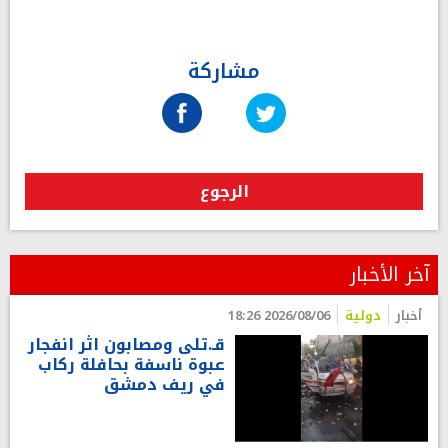
مشاركة
الرجوع
آخر الأخبار
أخبار
دولية
2026/08/06 18:26
قـ.تلى ومصابون اثر انفجار
عبوة ناسفة بحافلة ركاب
في ريف دمشق