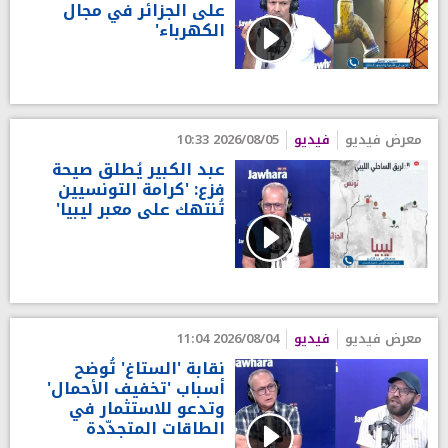
على الجزائر في مجال
الكهرباء'
معرض فيديو
فيديو
2026/08/05 10:33
عبد الكبير يُطلق صيحة
فزع: 'كرامة التونسيين
تُنتهك على معبر ليبيا'
معرض فيديو
فيديو
2026/08/04 11:04
نقابة 'الستاغ' تُوضح
أسباب 'تخفيف الأحمال'
وتدعو للاستثمار في
الطاقات المتجدّدة