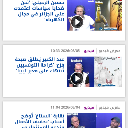
حسين الرحيلي: 'نحن
ضحايا سياسات اعتمدت
على الجزائر في مجال
الكهرباء'
معرض فيديو
فيديو
2026/08/05 10:33
عبد الكبير يُطلق صيحة
فزع: 'كرامة التونسيين
تُنتهك على معبر ليبيا'
معرض فيديو
فيديو
2026/08/04 11:04
نقابة 'الستاغ' تُوضح
أسباب 'تخفيف الأحمال'
وتدعو للاستثمار في