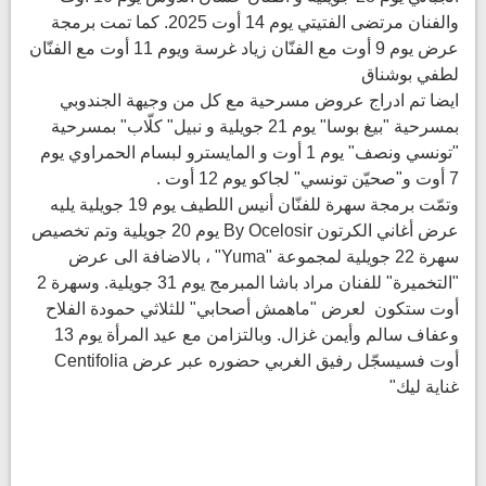
والفنان مرتضى الفتيتي يوم 14 أوت 2025. كما تمت برمجة
عرض يوم 9 أوت مع الفنّان زياد غرسة ويوم 11 أوت مع الفنّان
لطفي بوشناق
ايضا تم ادراج عروض مسرحية مع كل من وجيهة الجندوبي
بمسرحية "بيغ بوسا" يوم 21 جويلية و نبيل" كلّاب" بمسرحية
"تونسي ونصف" يوم 1 أوت و المايسترو لبسام الحمراوي يوم
7 أوت و"صحيّن تونسي" لجاكو يوم 12 أوت .
وتمّت برمجة سهرة للفنّان أنيس اللطيف يوم 19 جويلية يليه
عرض أغاني الكرتون By Ocelosir يوم 20 جويلية وتم تخصيص
سهرة 22 جويلية لمجموعة "Yuma" ، بالاضافة الى عرض
"التخميرة" للفنان مراد باشا المبرمج يوم 31 جويلية. وسهرة 2
أوت ستكون لعرض "ماهمش أصحابي" للثلاثي حمودة الفلاح
وعفاف سالم وأيمن غزال. وبالتزامن مع عيد المرأة يوم 13
أوت فسيسجّل رفيق الغربي حضوره عبر عرض Centifolia
غناية ليك"