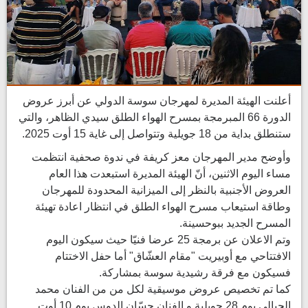
أعلنت الهيئة المديرة لمهرجان سوسة الدولي عن أبرز عروض
الدورة 66 المبرمجة بمسرح الهواء الطلق سيدي الظاهر، والتي
ستنطلق بداية من 18 جويلية وتتواصل إلى غاية 15 أوت 2025.
وأوضح مدير المهرجان معز كريفة في ندوة صحفية انتظمت
مساء اليوم الاثنين، أنّ الهيئة المديرة استبعدت هذا العام
العروض الأجنبية بالنظر إلى الميزانية المحدودة للمهرجان
وطاقة استيعاب مسرح الهواء الطلق في انتظار اعادة تهيئة
المسرح الجديد ببوحسينة.
وتم الاعلان عن برمجة 25 عرضا فنيّا حيث سيكون اليوم
الافتتاحي مع أوبيريت "مقام العشّاق" أما حفل الاختتام
فسيكون مع فرقة رشيدية سوسة بمشاركة.
كما تم تخصيص عروض موسيقية لكل من من الفنان محمد
الجبالي يوم 28 جويلية و الفنان حسّان الدوس يوم 10 أوت