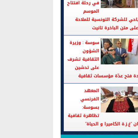
في رحلة افتتاح
الموسم
احي للشركة التونسية للملاحة
سوسة : وزيرة
الشؤون
الثقافية تشرف
على تدشين
دة فتح عدّة مؤسسات ثقافية
المعهد
الفرنسي
بسوسة:
تظاهرة ثقافية
ن "غ.ز.ة الكاميرا و الحياة"