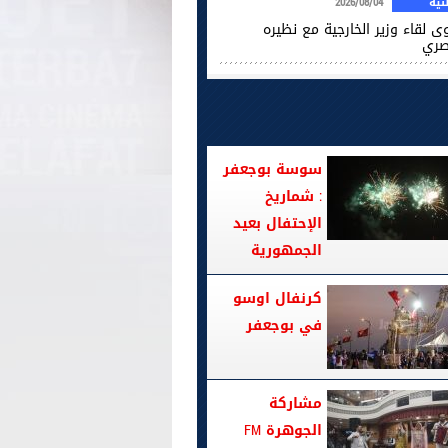
ية
2026/08/04
ى لقاء وزير الخارجية مع نظيره
صري
سوسة بوجعفر
: شماريخ
الإحتفال بعيد
الجمهورية
كرنفال اوسو
في بوجعفر
مشاركة
الجوهرة FM