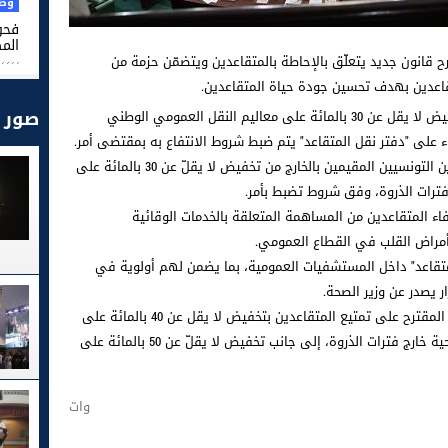
وطن
فحو
الم
الشعب مقترح قانون جديد يتعلّق بالإحاطة بالمتقاعدين ويتضمّن حزمة من
متقاعدين بهدف تحسين جودة حياة المتقاعدين.
صور
ويقترح مشروع القانون تمتيع المتقاعدين بتخفيض لا يقل عن 30 بالمائة على معاليم النقل العمومي الوطني
ناء على "دفتر نقل المتقاعد" يتم ضبط شروط الانتفاع به بمقتضى أمر.
كما ينصّ مقترح القانون على تمكين المتقاعدين التونسيين المقيمين بالخارج من تخفيض لا يقلّ عن 30 بالمائة على
 فترات الذروة، وفق شروط تضبط بأمر.
ء المتقاعدين من المساهمة المتعلقة بالخدمات الوقائية
مراض القلب في القطاع العمومي.
تقاعد" داخل المستشفيات العمومية، بما يضمن لهم أولوية في
ر يصدر عن وزير الصحة.
أمّا على المستوى السياحي والثقافي، فينص المقترح على تمتيع المتقاعدين بتخفيض لا يقل عن 40 بالمائة على
التعريفات المعتمدة بالنزل والمؤسسات السياحية خارج فترات الذروة، إلى جانب تخفيض لا يقلّ عن 50 بالمائة على
وات