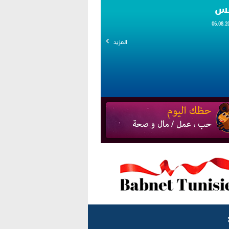
قس
المزيد