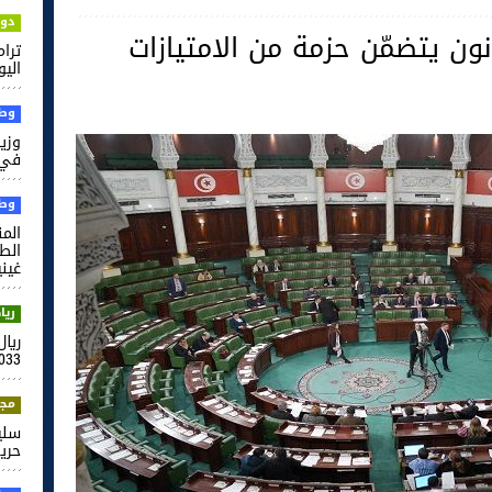
دول
انون يتضمّن حزمة من الامتيازات
ترام
اليو
وطن
وزير
في 
وطن
الم
غيني
ريا
ريا
033
مجت
سلي
حري