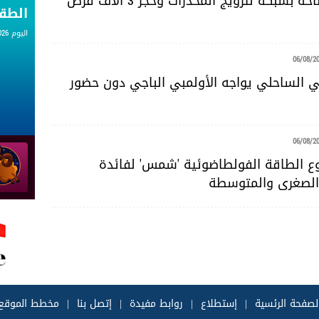
سوسة: الإطاحة بشبكة لترويج المخدرات وحجز 3 آلاف قرص
الط
اليوم 06.08.2026
06/08/2
ضي الساحلي يواجه الأولمبي الباجي دون حضور
06/08/2
 الطاقة الفولطاضوئية 'شمس' لفائدة
لصغرى والمتوسطة
لصفحة الرئسية
|
إستطلاع
|
روابط مفيدة
|
إتصل بنا
|
مخطط الموقع