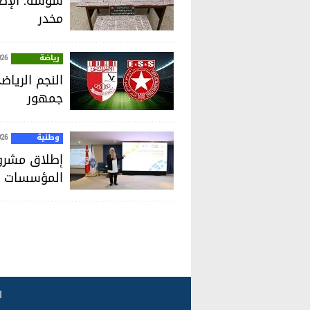
مخدر
رياضة
026
النجم الريا
جمهور
وطنية
026
إطلاق مشروع
المؤسسات ا
ا