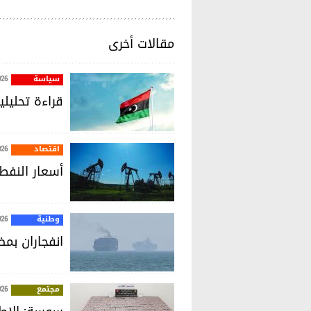
مقالات أخرى
سياسة
026
قراءة تحليل
اقتصاد
026
أسعار النفط 
وطنية
026
انفجاران بم
مجتمع
026