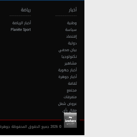
أخبار
رياضة
وطنية
أخبار الرياضة
سياسة
Planète Sport
إقتصاد
دولية
بيان صحفي
تكنولوجيا
مشاهير
أخبار جهوية
أخبار جوهرة
ثقافة
مجتمع
متفرقات
عروض شغل
مقال رأي
© 2026 جميع الحقوق المحفوظة جوهرة أف آم تونس |