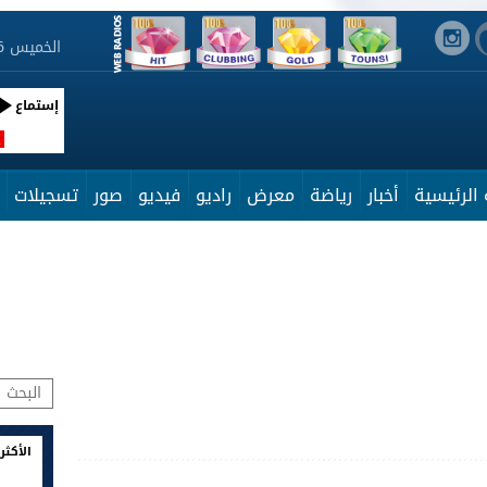
الخميس 6 أوت 2026 16:57:46
إستماع
R
الرئيسية
أخبار
رياضة
معرض
راديو
فيديو
صور
تسجيلات
الأكثر