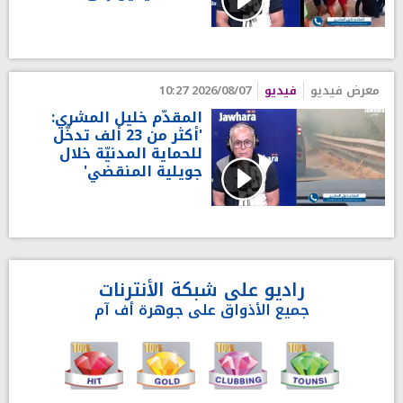
معرض فيديو
فيديو
2026/08/07 10:27
المقدّم خليل المشري:
'أكثر من 23 ألف تدخّل
للحماية المدنيّة خلال
جويلية المنقضي'
راديو على شبكة الأنترنات
جميع الأذواق على جوهرة أف آم