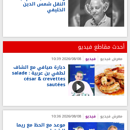
النقل شمس الدين
الخليفي
أحدث مقاطع فيديو
معرض فيديو
فيديو
2026/08/08 10:39
دبارة صيافي مع الشاف
لطفي بن عربية : salade
césar & crevettes
sautées
معرض فيديو
فيديو
2026/08/08 10:36
موعد مع الحظ مع ريما