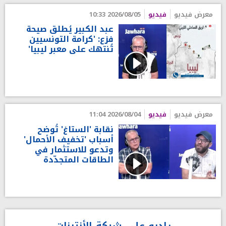
معرض فيديو
فيديو
2026/08/05 10:33
عبد الكبير يُطلق صيحة
فزع: 'كرامة التونسيين
تُنتهك على معبر ليبيا'
معرض فيديو
فيديو
2026/08/04 11:04
نقابة 'الستاغ' تُوضح
أسباب 'تخفيف الأحمال'
وتدعو للاستثمار في
الطاقات المتجدّدة
راديو على شبكة الأنترنات