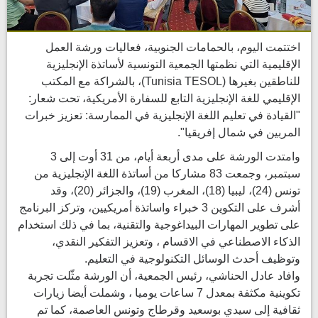
اختتمت اليوم، بالحمامات الجنوبية، فعاليات ورشة العمل
الإقليمية التي نظمتها الجمعية التونسية لأساتذة الإنجليزية
للناطقين بغيرها (Tunisia TESOL)، بالشراكة مع المكتب
الإقليمي للغة الإنجليزية التابع للسفارة الأمريكية، تحت شعار:
"القيادة في تعليم اللغة الإنجليزية في الممارسة: تعزيز خبرات
المربين في شمال إفريقيا".
وامتدت الورشة على مدى أربعة أيام، من 31 أوت إلى 3
سبتمبر، وجمعت 83 مشاركا من أساتذة اللغة الإنجليزية من
تونس (24)، ليبيا (18)، المغرب (19)، والجزائر (20)، وقد
أشرف على التكوين 3 خبراء واساتذة أمريكيين، وتركز البرنامج
على تطوير المهارات البيداغوجية والتقنية، بما في ذلك استخدام
الذكاء الاصطناعي في الاقسام ، وتعزيز التفكير النقدي،
وتوظيف أحدث الوسائل التكنولوجية في التعليم.
وافاد عادل الحناشي، رئيس الجمعية، أن الورشة مثّلت تجربة
تكوينية مكثفة بمعدل 7 ساعات يوميا ، وشملت أيضا زيارات
ثقافية إلى سيدي بوسعيد وقرطاج وتونس العاصمة، كما تم