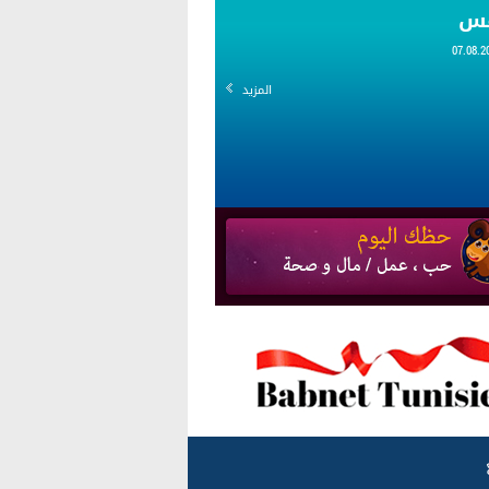
قس
المزيد