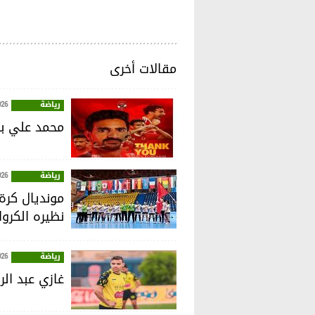
مقالات أخرى
رياضة
026
محمد علي بن
رياضة
026
نظيره الكرو
رياضة
026
غازي عبد ال