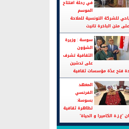
في رحلة افتتاح
الموسم
احي للشركة التونسية للملاحة
سوسة : وزيرة
الشؤون
الثقافية تشرف
على تدشين
دة فتح عدّة مؤسسات ثقافية
المعهد
الفرنسي
بسوسة:
تظاهرة ثقافية
ن "غ.ز.ة الكاميرا و الحياة"