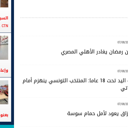
السي
CTN على متن الباخرة تانيت
07/08/2
 رمضان يغادر الأهلي المصري
وإعا
07/08/2
مونديال كرة اليد تحت 18 عاما: المنتخب التونسي ينهزم أمام
اتي
07/08/2
رزاق يعود لأمل حمام سوسة
بعنوا