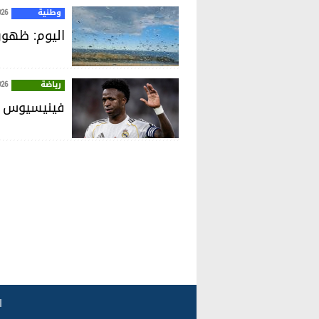
وطنية
026
اليوم: ظهور
رياضة
026
فينيسيوس جون
ا