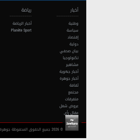
أخبار
رياضة
وطنية
أخبار الرياضة
سياسة
Planète Sport
إقتصاد
دولية
بيان صحفي
تكنولوجيا
مشاهير
أخبار جهوية
أخبار جوهرة
ثقافة
مجتمع
متفرقات
عروض شغل
مقال رأي
© 2026 جميع الحقوق المحفوظة جوهرة أف آم تونس |