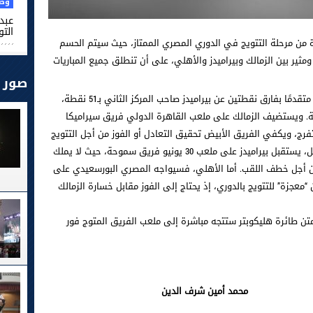
وطن
عبد 
التو
خيرة من مرحلة التتويج في الدوري المصري الممتاز، حيث سيتم الحسم
ير بين الزمالك وبيراميدز والأهلي، على أن تنطلق جميع المباريات
صور
ويتصدر الزمالك جدول الترتيب برصيد 53 نقطة، متقدمًا بفارق نقطتين عن بيراميدز صاحب المركز الثاني بـ51 نقطة،
ل الأهلي المركز الثالث برصيد 50 نقطة. ويستضيف الزمالك على ملعب القاهرة الدولي فريق سيراميكا
أمام حضور جماهيري يفوق 40 ألف متفرج، ويكفي الفريق الأبيض تحقيق التعادل أو الفوز من أجل التتويج
باللقب دون انتظار نتائج منافسيه. وفي المقابل، يستقبل بيراميدز على ملعب 30 يونيو فريق سموحة، حيث لا يملك
 من أجل خطف اللقب. أما الأهلي، فسيواجه المصري البورسعيدي على
عجزة” للتتويج بالدوري، إذ يحتاج إلى الفوز مقابل خسارة الزمالك
متن طائرة هليكوبتر ستتجه مباشرة إلى ملعب الفريق المتوج فور
رف الدين