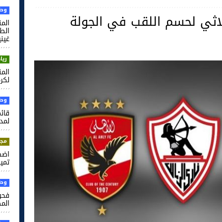
وطن
لاثي لحسم اللقب في الجولة
الم
غيني
ريا
لكرة
وطن
قائم
لمدر
مجت
اضط
تميم
وطن
فحو
الم