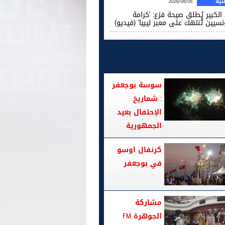
ية
2026/08/05
الكبير يُطلق صيحة فزع: 'كرامة
نسيين تُنتهك على معبر ليبيا' (فيديو)
سوسة بوجعفر
: شماريخ
الإحتفال بعيد
الجمهورية
كرنفال اوسو
في بوجعفر
مشاركة
الجوهرة FM