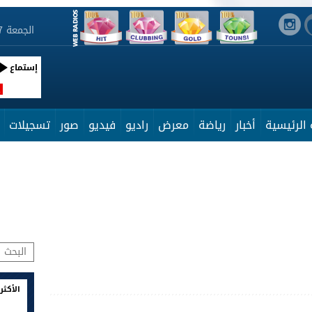
الجمعة 7 أوت 2026 06:45:14
إستماع
R
الرئيسية
أخبار
رياضة
معرض
راديو
فيديو
صور
تسجيلات
الأكثر