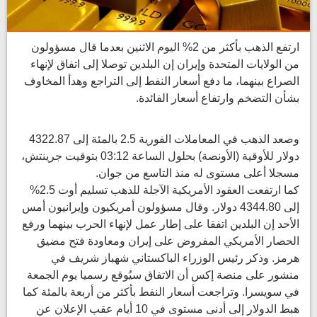
ارتفع الذهب بأكثر من 2% اليوم الاثنين بعدما قال مسؤولون
من الولايات المتحدة وإيران إن البلدين توصلا إلى ​اتفاق لإنهاء
الصراع بينهما، ما دفع أسعار النفط إلى التراجع وهدأ ‌المخاوف
بشأن التضخم وارتفاع أسعار الفائدة.
وصعد الذهب في المعاملات الفورية 2.5 بالمئة إلى 4322.87
دولار للأوقية (الأونصة) بحلول الساعة 03:12 بتوقيت جرينتش،
مسجلا أعلى مستوى له منذ التاسع من جوان.
كما ارتفعت العقود الأمريكية الآجلة ​للذهب تسليم أوت 2.5%
إلى 4344.80 دولار. وقال مسؤولون أمريكيون وإيرانيون أمس
الأحد ​إن البلدين اتفقا على إطار عمل لإنهاء الحرب بينهما ورفع
⁠الحصار الأمريكي المفروض على إيران ومعاودة فتح مضيق
هرمز. وذكر رئيس الوزراء الباكستاني ​شهباز شريف في
منشور على منصة إكس أن الاتفاق سيُوقع رسميا يوم الجمعة ​
في سويسرا. وتراجعت أسعار النفط بأكثر من أربعة بالمئة كما
هبط الدولار إلى أدنى مستوى في 10 أيام عقب الإعلان عن