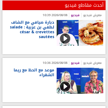
أحدث مقاطع فيديو
معرض فيديو
فيديو
2026/08/08 10:39
دبارة صيافي مع الشاف
لطفي بن عربية : salade
césar & crevettes
sautées
معرض فيديو
فيديو
2026/08/08 10:36
موعد مع الحظ مع ريما
الشقراء