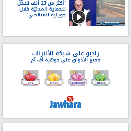
'أكثر من 23 ألف تدخّل
للحماية المدنيّة خلال
جويلية المنقضي'
راديو على شبكة الأنترنات
جميع الأذواق على جوهرة أف آم