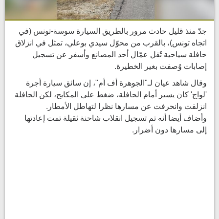
جدّ منذ قليل حادث مرور بالطريق السيارة سوسة-تونس (في
اتجاه تونس)، بالقرب من محوّل سيدي بوعلي، تمثل في انزلاق
حافلة سياحية تُقل عمّال أحد المصانع وأسفر عن تسجيل
إصابات وُصفت بغير الخطيرة.
وقال شاهد عيان لـ"الجوهرة أف أم"، إن سائق سيارة أجرة
'لواج' كان يسير أمام الحافلة، ضغط على المكابح، لكن الحافلة
انزلقت وانحرفت عن مسارها نظرا لتهاطل الأمطار.
وأضاف أيضا أنه تم تسجيل انقلاب شاحنة ثقيلة تمت إعادتها
إلى مسارها دون أضرار.