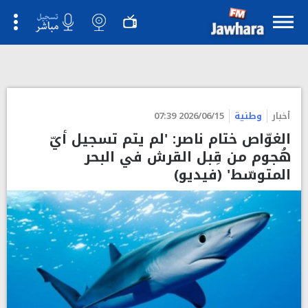
">
أخبار
وطنية
2026/06/15 07:39
الغوّاص ختام ناصر: 'لم يتم تسجيل أيّ
هُجوم من قِبل القرش في البحر
المتوسّط' (فيديو)