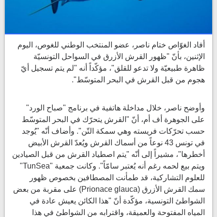
أفاد الغوّاص ختام ناصر، عضو المنتخب الوطني للغوص، اليوم
الإثنين، بأنّ "ظهور القرش الأزرق في السواحل التونسيّة
ظاهرة طبيعيّة ولا تدعو للقلق"، مؤكّداً أنه "لم يتم تسجيل أيّ
هجوم من قبل القرش في البحر المتوسّط".
وأوضح ناصر، خلال مداخلة هاتفية في برنامج "صباح الورد"
على الجوهرة أف أم، أنّ "القرش يتحرّك في البحر المتوسّط
حسب تحرّكات فريسته وهي سمكة التّن". وأضاف أنّه "يُوجد
في تونس 43 نوعاً من أسماك القرش ويُعدّ القرش الأبيض
أخطرها"، مشيراً إلى أنّه "يتم اصطياد القرش من قبل الصيادين
ويتم بيع لحمه رغم أنه يُعتبر سامّاً". وكانت جمعية "TunSea"
للعلوم التشاركية، قد طمأنت المصطافين بخصوص ظهور
سمك القرش الأزرق (Prionace glauca) على مقربة من بعض
الشواطئ التونسية، مؤكّدة أنّ "هذا الكائن يعيش عادة في
المياه المفتوحة والعميقة، واقترابه من الشواطئ في هذا