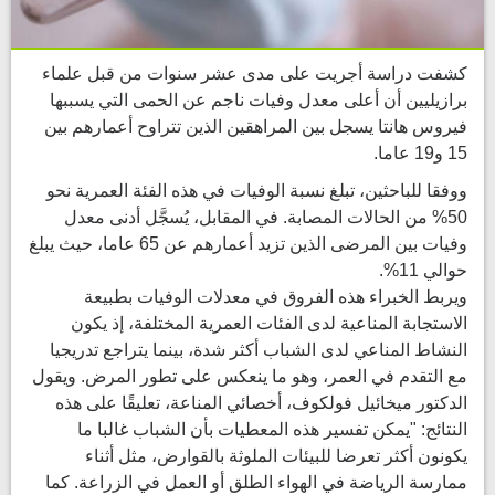
كشفت دراسة أجريت على مدى عشر سنوات من قبل علماء
برازيليين أن أعلى معدل وفيات ناجم عن الحمى التي يسببها
فيروس هانتا يسجل بين المراهقين الذين تتراوح أعمارهم بين
15 و19 عاما.
ووفقا للباحثين، تبلغ نسبة الوفيات في هذه الفئة العمرية نحو
50% من الحالات المصابة. في المقابل، يُسجَّل أدنى معدل
وفيات بين المرضى الذين تزيد أعمارهم عن 65 عاما، حيث يبلغ
حوالي 11%.
ويربط الخبراء هذه الفروق في معدلات الوفيات بطبيعة
الاستجابة المناعية لدى الفئات العمرية المختلفة، إذ يكون
النشاط المناعي لدى الشباب أكثر شدة، بينما يتراجع تدريجيا
مع التقدم في العمر، وهو ما ينعكس على تطور المرض. ويقول
الدكتور ميخائيل فولكوف، أخصائي المناعة، تعليقًا على هذه
النتائج: "يمكن تفسير هذه المعطيات بأن الشباب غالبا ما
يكونون أكثر تعرضا للبيئات الملوثة بالقوارض، مثل أثناء
ممارسة الرياضة في الهواء الطلق أو العمل في الزراعة. كما