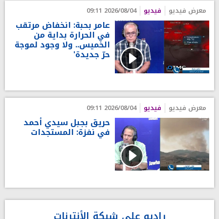
معرض فيديو
فيديو
2026/08/04 09:11
عامر بحبة: انخفاض مرتقب
في الحرارة بداية من
الخميس.. ولا وجود لموجة
حرّ جديدة'
معرض فيديو
فيديو
2026/08/04 09:11
حريق بجبل سيدي أحمد
في نفزة: المستجدات
راديو على شبكة الأنترنات