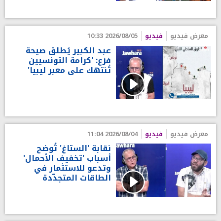
معرض فيديو
فيديو
2026/08/05 10:33
عبد الكبير يُطلق صيحة
فزع: 'كرامة التونسيين
تُنتهك على معبر ليبيا'
معرض فيديو
فيديو
2026/08/04 11:04
نقابة 'الستاغ' تُوضح
أسباب 'تخفيف الأحمال'
وتدعو للاستثمار في
الطاقات المتجدّدة