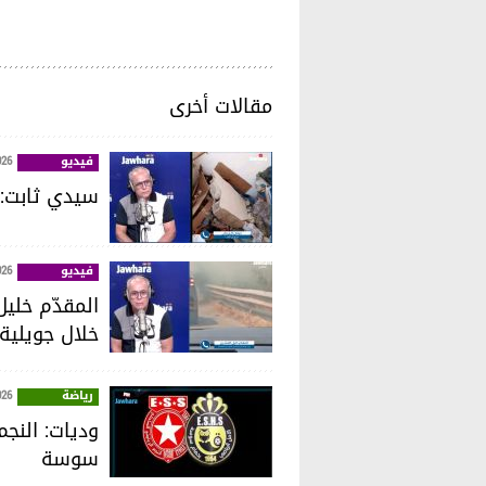
مقالات أخرى
فيديو
026
سيدي ثابت: ا
فيديو
026
خلال جويلية
رياضة
026
وديات: النجم
سوسة