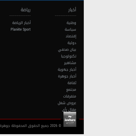
أخبار
رياضة
وطنية
أخبار الرياضة
سياسة
Planète Sport
إقتصاد
دولية
بيان صحفي
تكنولوجيا
مشاهير
أخبار جهوية
أخبار جوهرة
ثقافة
مجتمع
متفرقات
عروض شغل
مقال رأي
© 2026 جميع الحقوق المحفوظة جوهرة أف آم تونس |