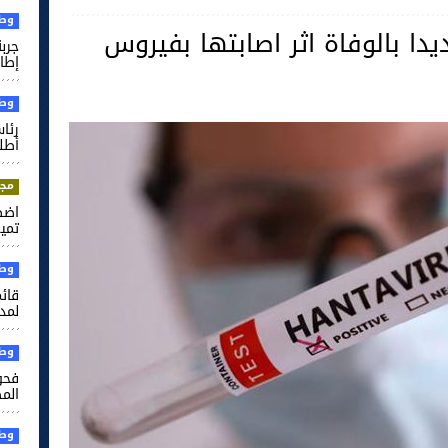
وطن
ديدا بالوفاة اثر اصابتها بفيروس
جرب
إطار
وطن
رئا
أطل
مجت
اضط
تميم
وطن
قائم
لمدر
وطن
فحو
الم
وطن