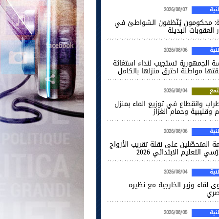
ية
2026/08/07
ة: محكومون يُنّظفون الشواطئ في
 العقوبات البديلة
ية
2026/08/06
سة الجمهورية تستجيب لنداء استغاثة
قتها مواطنة احترق منزلها بالكامل
مع
2026/08/04
راب وانقطاع في توزيع الماء بمنزل
 وقليبية وحمام الغزاز
ية
2026/08/06
ة المتحصّلين على نقلة تقريب الأزواج
ّسي التعليم الابتدائي 2026
ية
2026/08/04
ى لقاء وزير الخارجية مع نظيره
صري
ية
2026/08/05