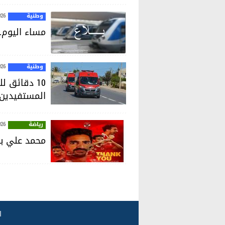
وطنية
026
مساء اليوم.
وطنية
026
10 دقائق 
المستفيدين إلى 70%
رياضة
026
محمد علي بن
ا