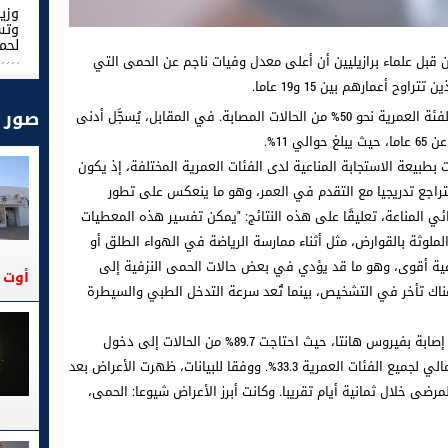
وزير
وتس
لحم
ل علماء برازيليين أن أعلى معدل وفيات ناجم عن الحمى التي
 أعمارهم بين 15 و19 عاما.
صور
ووفقا للباحثين، تبلغ نسبة الوفيات في هذه الفئة العمرية نحو 50% من الحالات المصابة. في المقابل، يُسجَّل أدنى
 11%.
بطبيعة الاستجابة المناعية لدى الفئات العمرية المختلفة، إذ يكون
يتراجع تدريجيا مع التقدم في العمر، وهو ما ينعكس على تطور
ي المناعة، تعليقًا على هذه النتائج: "يمكن تفسير هذه المعطيات
 الملوثة بالقوارض، مثل أثناء ممارسة الرياضة في الهواء الطلق أو
اعية أقوى، وهو ما قد يؤدي في بعض حالات الحمى النزفية إلى
أوت 2026
ناك تأخر في التشخيص، بينما تُعد سرعة التدخل الطبي والسيطرة
وتجدر الإشارة إلى أن الدراسة شملت 177 حالة إصابة بفيروس هانتا، حيث احتاجت 89.7% من الحالات إلى دخول
المستشفى. وبلغ متوسط معدل الوفيات الإجمالي لجميع الفئات العمرية 33.3%. ووفقا للبيانات، ظهرت الأعراض بعد
فى المرضى خلال ثمانية أيام تقريبا. وكانت أبرز الأعراض شيوعا: الحمى،