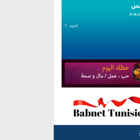
قس
المزيد