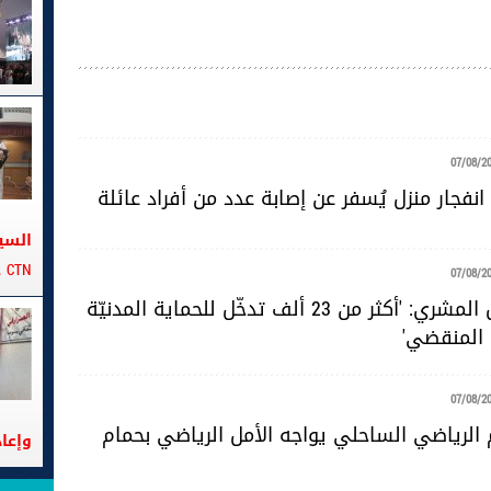
07/08/2
نفجار منزل يُسفر عن إصابة عدد من أفراد عائلة
السي
CTN على متن الباخرة تانيت
07/08/2
المقدّم خليل المشري: 'أكثر من 23 ألف تدخّل للحماية المدنيّة
 المنقضي'
07/08/2
 الرياضي الساحلي يواجه الأمل الرياضي بحمام
وإعا