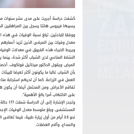
كشفت دراسة أجريت على مدى عشر سنوات من قب
يسببها فيروس هانتا يسجل بين المراهقين الذين تتراوح
معدل وفيات بين المرضى الذين تزيد أعمارهم عن 65 عاما، حيث يبلغ حوالي
ويربط الخبراء هذه الفروق في معدلات الوفيات 
النشاط المناعي لدى الشباب أكثر شدة، بينما 
المرض. ويقول الدكتور ميخائيل فولكوف، أخصائ
بأن الشباب غالبا ما يكونون أكثر تعرضا للبيئات
العمل في الزراعة. كما أن لديهم استجابة من
تفاقم الأعراض. ومن المحتمل أيضا أن يكون ه
على الالتهاب أمرا بالغ الأهمية".
نحو 3.5 أيام من أول زيارة طبية، فيما تعا
والصداع، وآلام العضلات.