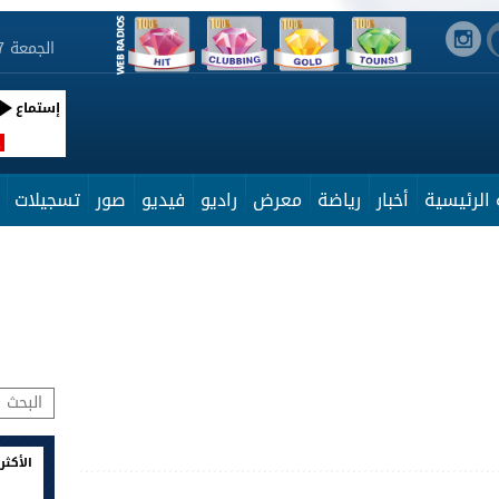
الجمعة 7 أوت 2026 22:50:33
إستماع
R
الرئيسية
أخبار
رياضة
معرض
راديو
فيديو
صور
تسجيلات
الأكثر