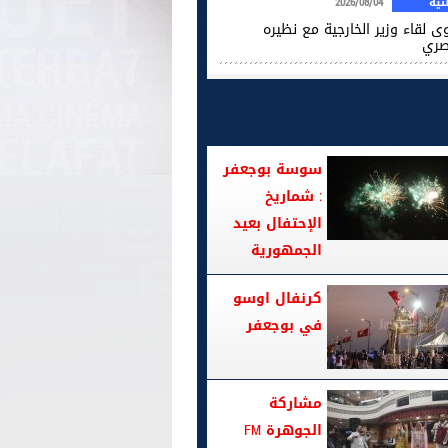
ية
2026/08/04
ى لقاء وزير الخارجية مع نظيره
صري
سوسة بوجعفر
: شماريخ
الإحتفال بعيد
الجمهورية
كرنفال اوسو
في بوجعفر
مشاركة
الجوهرة FM