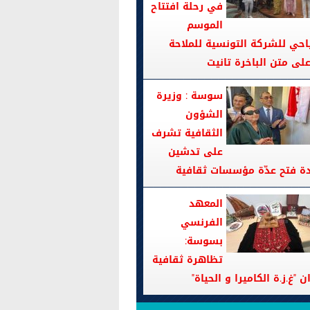
في رحلة افتتاح
الموسم
احي للشركة التونسية للملاحة
سوسة : وزيرة
الشؤون
الثقافية تشرف
على تدشين
دة فتح عدّة مؤسسات ثقافية
المعهد
الفرنسي
بسوسة:
تظاهرة ثقافية
ن "غ.ز.ة الكاميرا و الحياة"