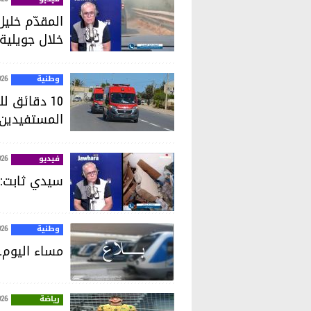
خلال جويلية
وطنية
026
10 دقائق 
المستفيدين إلى 70%
فيديو
026
سيدي ثابت: ا
وطنية
026
مساء اليوم.
رياضة
026