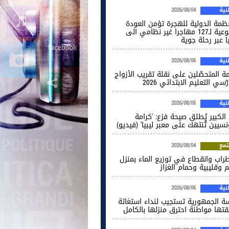
ية
2026/08/04
نظمة الدولية للهجرة تؤمن العودة
الطوعية لـ127 مهاجرا غير نظامي الى
ا عبر رحلة جوية
ية
2026/08/06
ة المتحصّلين على نقلة تقريب الأزواج
ّسي التعليم الابتدائي 2026
ية
2026/08/05
الكبير يُطلق صيحة فزع: 'كرامة
نسيين تُنتهك على معبر ليبيا' (فيديو)
مع
2026/08/04
راب وانقطاع في توزيع الماء بمنزل
 وقليبية وحمام الغزاز
ية
2026/08/06
سة الجمهورية تستجيب لنداء استغاثة
قتها مواطنة احترق منزلها بالكامل