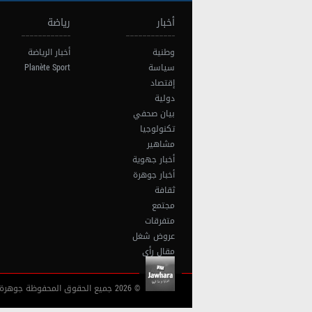
أخبار
رياضة
وطنية
أخبار الرياضة
سياسة
Planète Sport
إقتصاد
دولية
بيان صحفي
تكنولوجيا
مشاهير
أخبار جهوية
أخبار جوهرة
ثقافة
مجتمع
متفرقات
عروض شغل
مقال رأي
© 2026 جميع الحقوق المحفوظة جوهرة أف آم تونس |