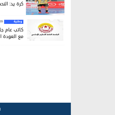
كرة يد: الن
وطنية
026
كاتب عام جام
مع العودة ا
ا