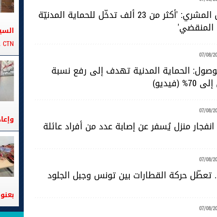
المقدّم خليل المشري: 'أكثر من 23 ألف تدخّل للحماية المدنيّة
 المنقضي'
السي
CTN على متن الباخرة تانيت
07/08/2
للوصول: الحماية المدنية تهدف إلى رفع نسبة
 (فيديو)
07/08/2
وإعا
نفجار منزل يُسفر عن إصابة عدد من أفراد عائلة
07/08/2
. تعطّل حركة القطارات بين تونس وجبل الجلود
بعنوا
07/08/2