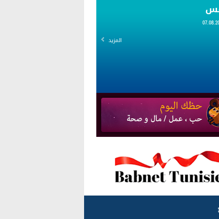
قس
المزيد