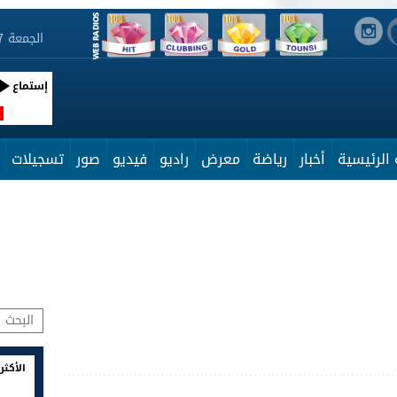
الجمعة 7 أوت 2026 14:54:24
إستماع
R
الرئيسية
أخبار
رياضة
معرض
راديو
فيديو
صور
تسجيلات
الأكثر