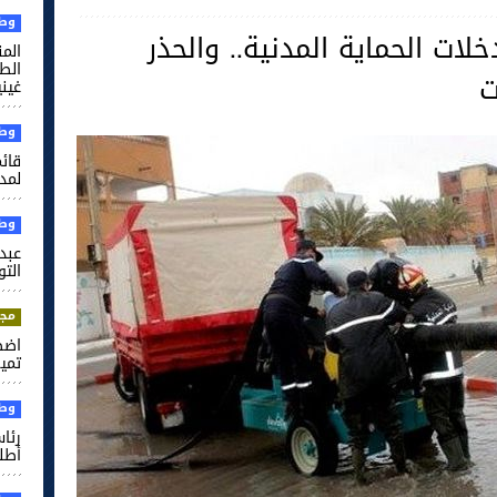
وطن
ات الحماية المدنية.. والحذر
الم
ت
غيني
وطن
قائم
لمدر
وطن
عبد 
التو
مجت
اضط
تميم
وطن
رئا
أطل