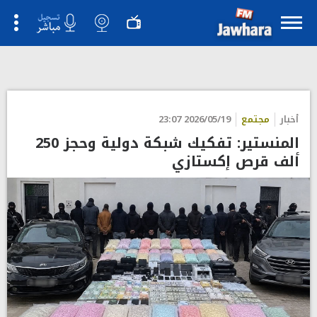
أخبار
مجتمع
2026/05/19 23:07
المنستير: تفكيك شبكة دولية وحجز 250
ألف قرص إكستازي