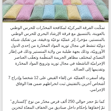
تمكّنت الفرقة المركزيّة لمكافحة المخدّرات للحرس الوطني
بالعوينة، بالتنسيق مع فرقة الإرشاد البحري للحرس الوطني
بالمنستير، مؤخرا، إثر عمليّة نوعيّة ودقيقة، من تفكيك شبكة
دوليّة تنشط في مجال توريد المواد المخدّرة من إحدى الدول
الأوروبيّة، وذلك بجهة طبلبة من ولاية المنستير وذلك في إطار
التصدّي لمختلف مظاهر الجريمة المنظّمة وتعقّب العناصر
الإجراميّة الناشطة في مجال توريد وترويج المواد المخدّرة
وتقديمها إلى العدالة.
وقد أسفرت العمليّة عن إلقاء القبض على 12 شخصا وإدراج 7
أشخاص آخرين بالتفتيش ثبت انخراطهم ضمن هذا الوفاق
الإجرامي.
كما تمّ حجز حوالي 250 ألف قرص مخدّر من نوع "إكستازي"
تمّ إخفاؤها بإحكام داخل صناديق من الخفاف المعدّة لتخزين