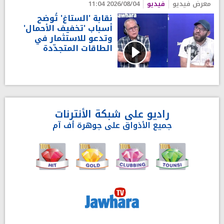
معرض فيديو
فيديو
2026/08/04 11:04
نقابة 'الستاغ' تُوضح
أسباب 'تخفيف الأحمال'
وتدعو للاستثمار في
الطاقات المتجدّدة
راديو على شبكة الأنترنات
جميع الأذواق على جوهرة أف آم