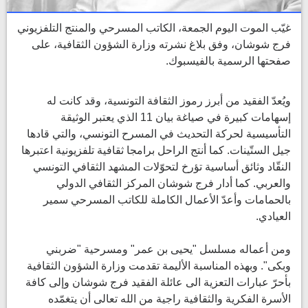
غيّب الموت اليوم الجمعة، الكاتب المسرحي والمنتج التلفزيوني
فرج شوشان، وفق بلاغ نشرته وزارة الشؤون الثقافية، على
صفحتها الرسمية بالفيسبوك.
ويُعدّ الفقيد من أبرز رموز الثقافة التونسية، وقد كانت له
إسهامات كبيرة في صياغة بيان 11 الذي يعتبر الوثيقة
التأسيسية لحركة التحديث في المسرح التونسي، والتي قادها
جيل الستّينات. كما أنتج الراحل برامجا ثقافية تلفزيونية اعتبرها
النقّاد وثائق أساسية تؤرخ لتحوّلات المشهد الثقافي التونسي
والعربي. كما أدار فرج شوشان المركز الثقافي الدولي
بالحمامات وأعدّ الأعمال الكاملة للكاتب المسرحي سمير
العيادي.
ومن أعماله مسلسل "يحيى بن عمر" ومسرحية "ضربني
وبكى". وبهذه المناسبة الأليمة تقدمت وزارة الشؤون الثقافية
بأحرّ عبارات التعزية الى عائلة الفقيد فرج شوشان وإلى كافة
الأسرة الفكرية والثقافية راجية من الله تعالى أن يتغمّده