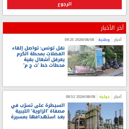
الرجوع
آخر الأخبار
أخبار
وطنية
2026/08/08 09:25
نقل تونس: تواصل إلقاء
الفضلات بمحطة الكرم
يعرقل أشغال بقية
محطات خط 'ت ج م'
أخبار
دولية
2026/08/08 08:52
السيطرة على تسرّب في
مصفاة 'الزاوية' الليبية
بعد استهدافها بمسيرة