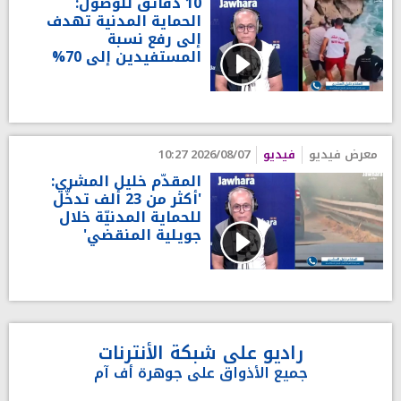
10 دقائق للوصول:
الحماية المدنية تهدف
إلى رفع نسبة
المستفيدين إلى 70%
معرض فيديو
فيديو
2026/08/07 10:27
المقدّم خليل المشري:
'أكثر من 23 ألف تدخّل
للحماية المدنيّة خلال
جويلية المنقضي'
راديو على شبكة الأنترنات
جميع الأذواق على جوهرة أف آم