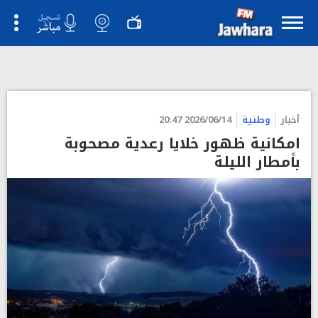
">
أخبار
وطنية
2026/06/14 20:47
امكانية ظهور خلايا رعدية مصحوبة
بأمطار الليلة