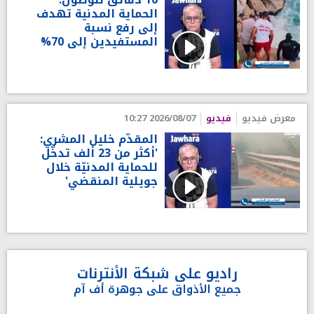
الحماية المدنية تهدف
إلى رفع نسبة
المستفيدين إلى 70%
معرض فيديو
فيديو
2026/08/07 10:27
المقدّم خليل المشري:
'أكثر من 23 ألف تدخّل
للحماية المدنيّة خلال
جويلية المنقضي'
راديو على شبكة الأنترنات
جميع الأذواق على جوهرة أف آم