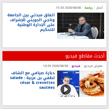
أخبار
رياضة
2026/08/08 15:30
اتفاق مبدئي بين الجامعة
وناجي الجويني للإشراف
على الإدارة الوطنية
للتحكيم
أحدث مقاطع فيديو
معرض فيديو
فيديو
2026/08/08 10:39
دبارة صيافي مع الشاف
لطفي بن عربية : salade
césar & crevettes
sautées