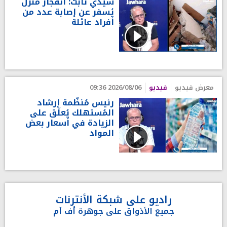
سيدي ثابت: انفجار منزل
يُسفر عن إصابة عدد من
أفراد عائلة
معرض فيديو
فيديو
2026/08/06 09:36
رئيس مُنظّمة إرشاد
المُستهلك يُعلّق على
الزيادة في أسعار بعض
المواد
راديو على شبكة الأنترنات
جميع الأذواق على جوهرة أف آم