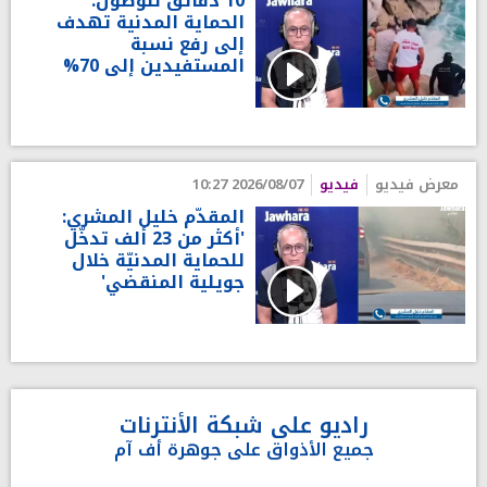
10 دقائق للوصول:
الحماية المدنية تهدف
إلى رفع نسبة
المستفيدين إلى 70%
معرض فيديو
فيديو
2026/08/07 10:27
المقدّم خليل المشري:
'أكثر من 23 ألف تدخّل
للحماية المدنيّة خلال
جويلية المنقضي'
راديو على شبكة الأنترنات
جميع الأذواق على جوهرة أف آم