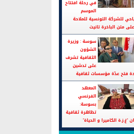
في رحلة افتتاح
الموسم
احي للشركة التونسية للملاحة
سوسة : وزيرة
الشؤون
الثقافية تشرف
على تدشين
دة فتح عدّة مؤسسات ثقافية
المعهد
الفرنسي
بسوسة:
تظاهرة ثقافية
ن "غ.ز.ة الكاميرا و الحياة"