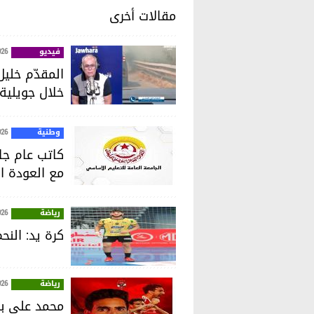
مقالات أخرى
فيديو
026
خلال جويلية
وطنية
026
كاتب عام جام
مع العودة ا
رياضة
026
كرة يد: الن
رياضة
026
محمد علي بن