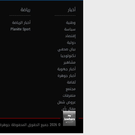
أخبار
رياضة
وطنية
أخبار الرياضة
سياسة
Planète Sport
إقتصاد
دولية
بيان صحفي
تكنولوجيا
مشاهير
أخبار جهوية
أخبار جوهرة
ثقافة
مجتمع
متفرقات
عروض شغل
مقال رأي
© 2026 جميع الحقوق المحفوظة جوهرة أف آم تونس |