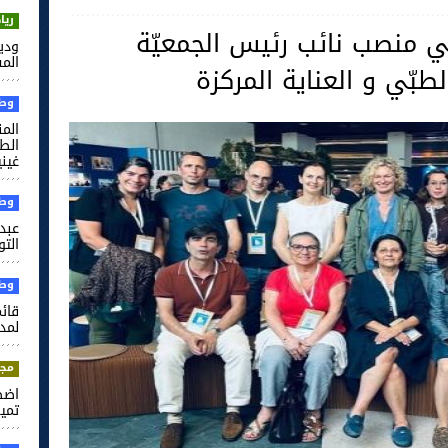
ريا
ي منصب نائب رئيس الجمعيّة
ودي
الم
لطبّي و العناية المركزة
وطن
الم
غيني
وطن
عبد 
التو
وطن
قائم
لمدر
مجت
اضط
تميم