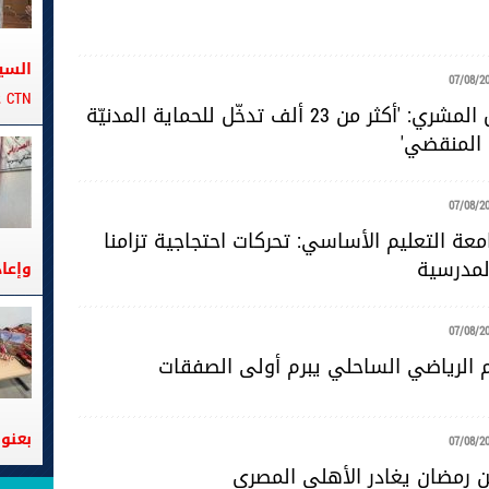
السي
07/08/2
CTN على متن الباخرة تانيت
المقدّم خليل المشري: 'أكثر من 23 ألف تدخّل للحماية المدنيّة
 المنقضي'
07/08/2
عة التعليم الأساسي: تحركات احتجاجية تزامنا
لمدرسية
وإعا
07/08/2
حم الرياضي الساحلي يبرم أولى الصفقات
بعنوا
07/08/2
 رمضان يغادر الأهلي المصري