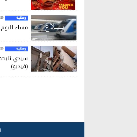
وطنية
026
مساء اليوم.
وطنية
026
سيدي ثابت: ا
(فيديو)
ا