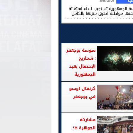
ية
2026/08/06
سة الجمهورية تستجيب لنداء استغاثة
قتها مواطنة احترق منزلها بالكامل
سوسة بوجعفر
: شماريخ
الإحتفال بعيد
الجمهورية
كرنفال اوسو
في بوجعفر
مشاركة
الجوهرة FM