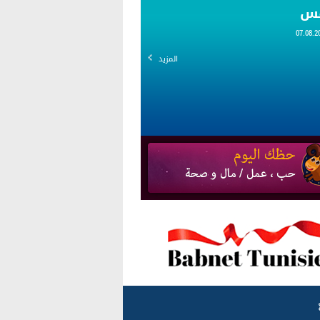
قس
المزيد