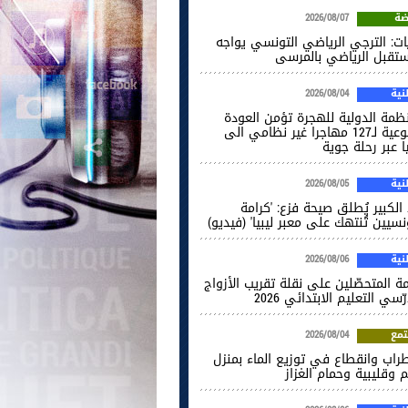
ضة
2026/08/07
ات: الترجي الرياضي التونسي يواجه
ستقبل الرياضي بالمرسى
ية
2026/08/04
نظمة الدولية للهجرة تؤمن العودة
الطوعية لـ127 مهاجرا غير نظامي الى
ا عبر رحلة جوية
ية
2026/08/05
الكبير يُطلق صيحة فزع: 'كرامة
نسيين تُنتهك على معبر ليبيا' (فيديو)
ية
2026/08/06
ة المتحصّلين على نقلة تقريب الأزواج
ّسي التعليم الابتدائي 2026
مع
2026/08/04
راب وانقطاع في توزيع الماء بمنزل
 وقليبية وحمام الغزاز