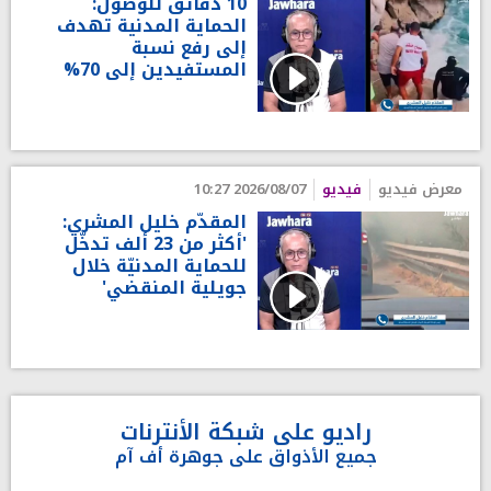
10 دقائق للوصول:
الحماية المدنية تهدف
إلى رفع نسبة
المستفيدين إلى 70%
معرض فيديو
فيديو
2026/08/07 10:27
المقدّم خليل المشري:
'أكثر من 23 ألف تدخّل
للحماية المدنيّة خلال
جويلية المنقضي'
راديو على شبكة الأنترنات
جميع الأذواق على جوهرة أف آم