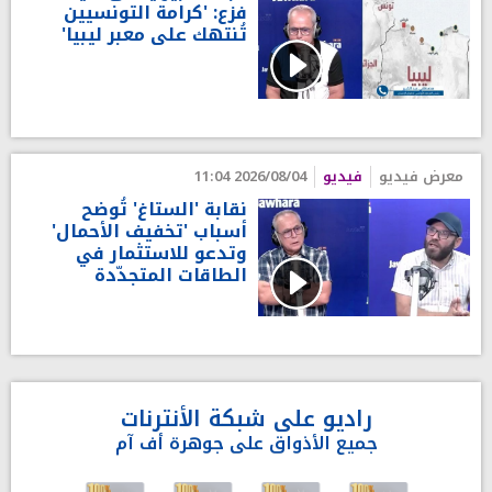
فزع: 'كرامة التونسيين
تُنتهك على معبر ليبيا'
معرض فيديو
فيديو
2026/08/04 11:04
نقابة 'الستاغ' تُوضح
أسباب 'تخفيف الأحمال'
وتدعو للاستثمار في
الطاقات المتجدّدة
راديو على شبكة الأنترنات
جميع الأذواق على جوهرة أف آم