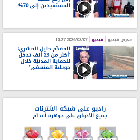
المستفيدين إلى 70%
معرض فيديو
فيديو
2026/08/07 10:27
المقدّم خليل المشري:
'أكثر من 23 ألف تدخّل
للحماية المدنيّة خلال
جويلية المنقضي'
راديو على شبكة الأنترنات
جميع الأذواق على جوهرة أف آم