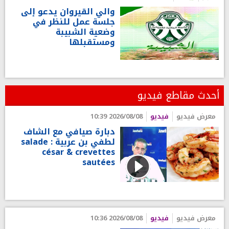
والي القيروان يدعو إلى
جلسة عمل للنظر في
وضعية الشبيبة
ومستقبلها
أحدث مقاطع فيديو
معرض فيديو
فيديو
2026/08/08 10:39
دبارة صيافي مع الشاف
لطفي بن عربية : salade
césar & crevettes
sautées
معرض فيديو
فيديو
2026/08/08 10:36