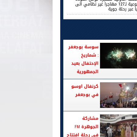
الطوعية لـ127 مهاجرا غير نظامي الى
ا عبر رحلة جوية
سوسة بوجعفر
: شماريخ
الإحتفال بعيد
الجمهورية
كرنفال اوسو
في بوجعفر
مشاركة
الجوهرة FM
في رحلة افتتاح