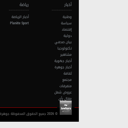
أخبار
رياضة
وطنية
أخبار الرياضة
سياسة
Planète Sport
إقتصاد
دولية
بيان صحفي
تكنولوجيا
مشاهير
أخبار جهوية
أخبار جوهرة
ثقافة
مجتمع
متفرقات
عروض شغل
مقال رأي
© 2026 جميع الحقوق المحفوظة جوهرة أف آم تونس |