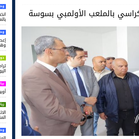
وطن
كراسي بالملعب الأولمبي بسوسة
بالم
وطن
إعط
وهذ
دول
ترام
اليو
بيا
أوبو ت
ريا
الات
المن
وطن
الم