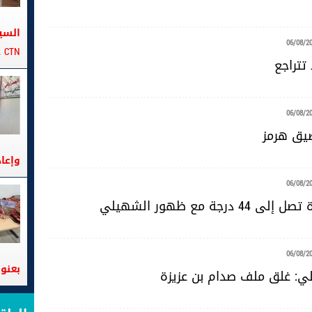
السي
06/08/2
CTN على متن الباخرة تانيت
تتراجع
06/08/2
ضيق هرمز
وإعا
06/08/2
4 درجة مع ظهور الشهيلي
06/08/2
بعنوا
لي: غلق ملف صدام بن عزيزة