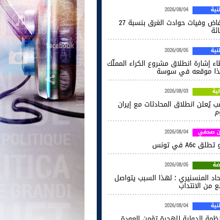
ية
2026/08/04
انخفاض وفيات حوادث الغرق بنسبة 27
ائة
ية
2026/08/05
اء إشارة انطلاق مشروع الكراء المملّك
ا موقعه في سوسة
ية
2026/08/03
ب يُعلن انطلاق المحادثات مع إيران
م
ن صحفي
2026/08/04
طلق A6c في تونس
ضة
2026/08/05
حاد المنسنيري ؛ لهذا السبب يتواصل
ع من الانتداب
ية
2026/08/04
نظمة الدولية للهجرة تؤمن العودة