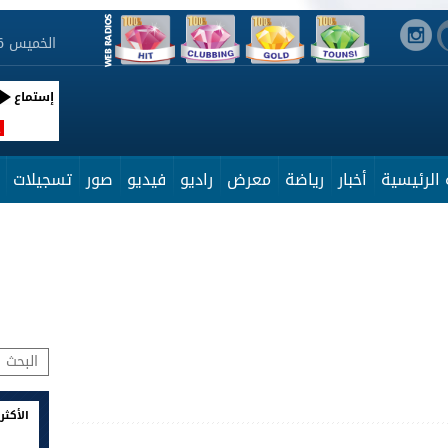
الخميس 6 أوت 2026 07:16:41
إستماع
R
الرئيسية
أخبار
رياضة
معرض
راديو
فيديو
صور
تسجيلات
الأكثر