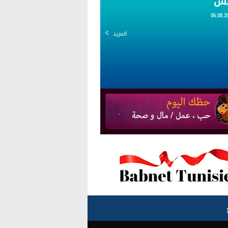
قس
المزيد