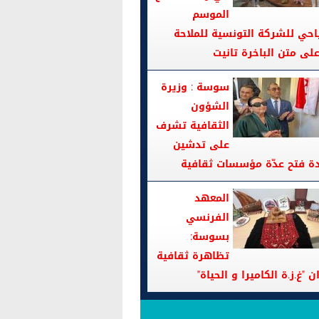
الموسم
احي للشركة التونسية للملاحة
سوسة : وزيرة
الشؤون
الثقافية تشرف
على تدشين
دة فتح عدّة مؤسسات ثقافية
المعهد
الفرنسي
بسوسة:
تظاهرة ثقافية
ن "غ.ز.ة الكاميرا و الحياة"