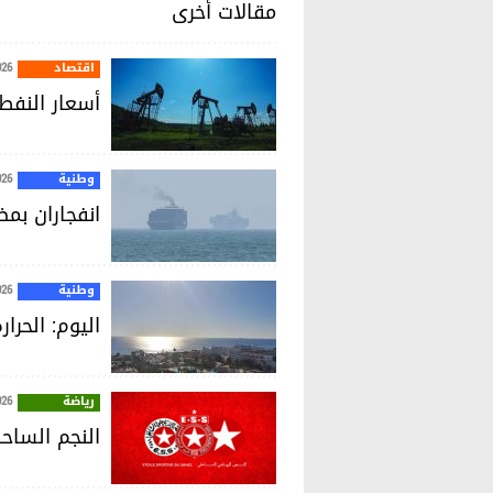
مقالات أخرى
اقتصاد
026
أسعار النفط 
وطنية
026
انفجاران بم
وطنية
026
اليوم: الحرارة تصل إلى 4
رياضة
026
النجم الساح