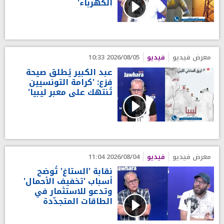
الكهرباء'
معرض فيديو
فيديو
2026/08/05 10:33
عبد الكبير يُطلق صيحة
فزع: 'كرامة التونسيين
تُنتهك على معبر ليبيا'
معرض فيديو
فيديو
2026/08/04 11:04
نقابة 'الستاغ' تُوضح
أسباب 'تخفيف الأحمال'
وتدعو للاستثمار في
الطاقات المتجدّدة