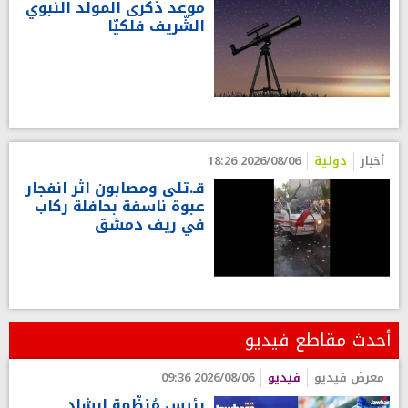
موعد ذكرى المولد النبوي
الشّريف فلكيّا
أخبار
دولية
2026/08/06 18:26
قـ.تلى ومصابون اثر انفجار
عبوة ناسفة بحافلة ركاب
في ريف دمشق
أحدث مقاطع فيديو
معرض فيديو
فيديو
2026/08/06 09:36
رئيس مُنظّمة إرشاد