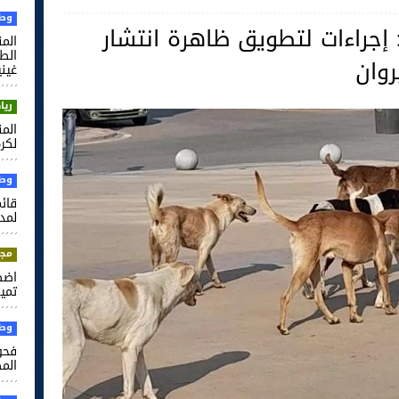
وطن
إجراءات لتطويق ظاهرة انتشار
الم
روان
غيني
ريا
لكرة
وطن
قائم
لمدر
مجت
اضط
تميم
وطن
فحو
الم