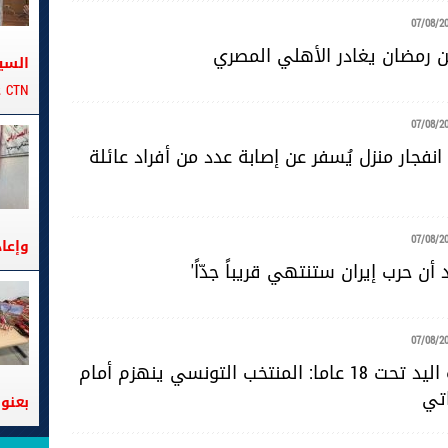
07/08/2
 رمضان يغادر الأهلي المصري
السي
CTN على متن الباخرة تانيت
07/08/2
نفجار منزل يُسفر عن إصابة عدد من أفراد عائلة
07/08/2
وإعا
 أن حرب إيران ستنتهي قريباً جدّاً'
07/08/2
مونديال كرة اليد تحت 18 عاما: المنتخب التونسي ينهزم أمام
اتي
بعنوا