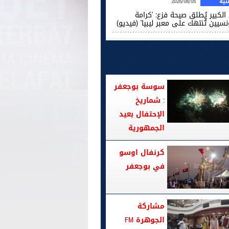
ية
2026/08/05
الكبير يُطلق صيحة فزع: 'كرامة
نسيين تُنتهك على معبر ليبيا' (فيديو)
سوسة بوجعفر
: شماريخ
الإحتفال بعيد
الجمهورية
كرنفال اوسو
في بوجعفر
مشاركة
الجوهرة FM