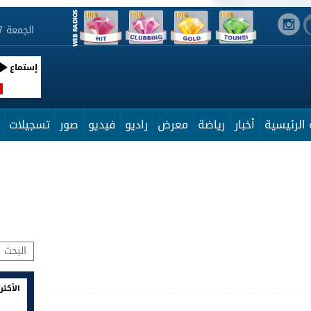
الجمعة 7 أوت 2026 08:50:32
إستماع
R
الرئيسية
أخبار
رياضة
معرض
راديو
فيديو
صور
تسجيلات
الأكثر