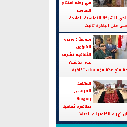
في رحلة افتتاح
الموسم
احي للشركة التونسية للملاحة
سوسة : وزيرة
الشؤون
الثقافية تشرف
على تدشين
دة فتح عدّة مؤسسات ثقافية
المعهد
الفرنسي
بسوسة:
تظاهرة ثقافية
ن "غ.ز.ة الكاميرا و الحياة"