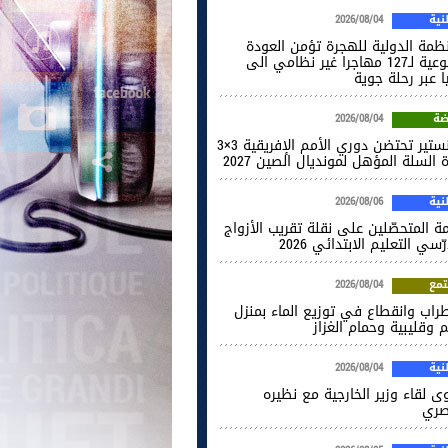
ية
2026/08/04
نظمة الدولية للهجرة تؤمن العودة
الطوعية لـ127 مهاجرا غير نظامي الى
ا عبر رحلة جوية
ضة
2026/08/04
المنستير تحتضن دوري الأمم الإفريقية 3×3
 السلة المؤهل لمونديال الصين 2027
ية
2026/08/06
ة المتحصّلين على نقلة تقريب الأزواج
ّسي التعليم الابتدائي 2026
مع
2026/08/04
راب وانقطاع في توزيع الماء بمنزل
 وقليبية وحمام الغزاز
ية
2026/08/04
ى لقاء وزير الخارجية مع نظيره
صري