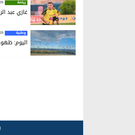
رياضة
026
غازي عبد ال
وطنية
026
اليوم: ظهور
ا