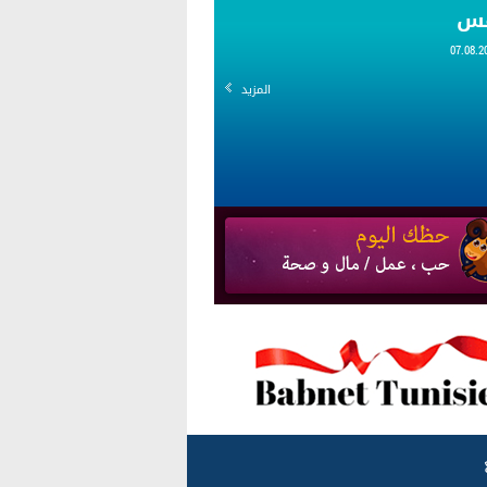
قس
المزيد