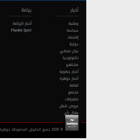
أخبار
رياضة
وطنية
أخبار الرياضة
سياسة
Planète Sport
إقتصاد
دولية
بيان صحفي
تكنولوجيا
مشاهير
أخبار جهوية
أخبار جوهرة
ثقافة
مجتمع
متفرقات
عروض شغل
مقال رأي
© 2026 جميع الحقوق المحفوظة جوهرة أف آم تونس |