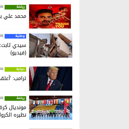
رياضة
026
محمد علي بن
وطنية
026
سيدي ثابت: ا
(فيديو)
دولية
026
ترامب: 'أعتقد
رياضة
026
نظيره الكرو