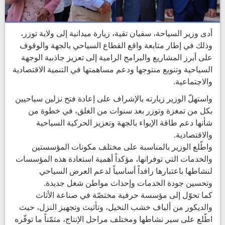
أدى وزير السياحة، سفيان تقية، زيارة ميدانية إلى ولاية توزر،
وذلك في إطار متابعة واقع القطاع السياحي بالجهة والوقوف
على أبرز المشاريع والبرامج الرامية إلى تعزيز جاذبية الوجهة
السياحية وتنويع منتوجها ودعم مساهمتها في التنمية الاقتصادية
والاجتماعية.
واستهلّ الوزير زيارته بالإشراف على إعادة فتح نزلين سياحيين
بكل من تمغزة وتوزر بعد سنوات من الغلق، في خطوة من
شأنها دعم طاقة الإيواء بالجهة وتعزيز الحركية السياحية
والاقتصادية.
واطّلع الوزير بالمناسبة على مختلف مكونات المؤسستين
والخدمات التي توفرانها، مؤكداً أهمية استعادة هذه المؤسسات
لنشاطها باعتبارها رافداً أساسياً لدعم العرض السياحي
وتحسين جودة الخدمات وإحداث مواطن شغل جديدة.
كما تحوّل إلى مؤسسة حرفية مختصّة في صناعة الأثاث
والديكور من ألياف خشب النخيل، وتأثيث وتجهيز النزل، حيث
اطّلع على سير نشاطها ومختلف مراحل الإنتاج، مثمّناً ما توفّره