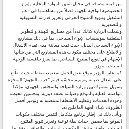
من قيمة مضافة في مجال تثمين الموارد المحلية وإبراز
الخصوصية الواحية للجهة، فضلاً عن مساهمتها في دعم
التشغيل وتنويع المنتوج الحرفي وتعزيز قدراته التسويقية
والتصديرية.
وشملت الزيارة كذلك عدداً من مشاريع التهيئة والتطوير
المتعلقة بمؤسسات الإيواء السياحي، بما في ذلك مشاريع
الإيواء السياحي البديل، حيث تمت معاينة مدى تقدم الأشغال
والاطلاع على مختلف مكونات هذه المشاريع التي من شأنها
الإسهام في تنويع المنتوج السياحي، بما يعزز تنافسية الوجهة
السياحية بتوزر.
كما عاين الوزير موقع عنق الجمل بمعتمدية نفطة، حيث اطّلع
على أشغال صيانة وترميم مجسّم فيلم "حرب النجوم" المنجزة
بتمويل مشترك بين وزارة السياحة والمجلس الجهوي، مؤكداً
مواصلة العناية بالموقع وصيانته بصفة دورية، وتحسين محيطه
وجودة الخدمات وتنظيم الأنشطة المنتصبة به وتوفير أفضل
الظروف لابناء الجهة العاملين به.
ويأتي ذلك في إطار برنامج متكامل لتثمين مختلف مكونات
الموقع بما يضمن إحداث نقلة نوعية وتعزيز تنويع المنتوج
السياحي واستدامة هذا المكسب السياحي والثقافي، وفق ما