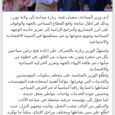
أدى وزير السياحة، سفيان تقية، زيارة ميدانية إلى ولاية توزر،
وذلك في إطار متابعة واقع القطاع السياحي بالجهة والوقوف
على أبرز المشاريع والبرامج الرامية إلى تعزيز جاذبية الوجهة
السياحية وتنويع منتوجها ودعم مساهمتها في التنمية الاقتصادية
والاجتماعية.
واستهلّ الوزير زيارته بالإشراف على إعادة فتح نزلين سياحيين
بكل من تمغزة وتوزر بعد سنوات من الغلق، في خطوة من
شأنها دعم طاقة الإيواء بالجهة وتعزيز الحركية السياحية
والاقتصادية.
واطّلع الوزير بالمناسبة على مختلف مكونات المؤسستين
والخدمات التي توفرانها، مؤكداً أهمية استعادة هذه المؤسسات
لنشاطها باعتبارها رافداً أساسياً لدعم العرض السياحي
وتحسين جودة الخدمات وإحداث مواطن شغل جديدة.
كما تحوّل إلى مؤسسة حرفية مختصّة في صناعة الأثاث
والديكور من ألياف خشب النخيل، وتأثيث وتجهيز النزل، حيث
اطّلع على سير نشاطها ومختلف مراحل الإنتاج، مثمّناً ما توفّره