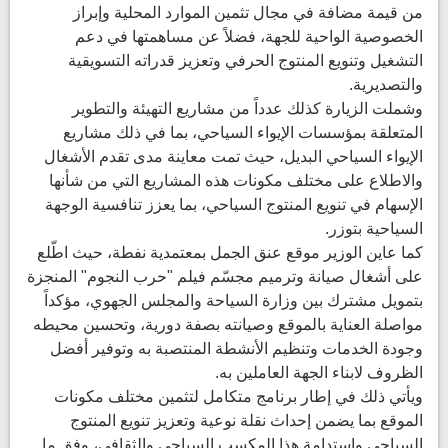
من قيمة مضافة في مجال تثمين الموارد المحلية وإبراز
الخصوصية الواحية للجهة، فضلاً عن مساهمتها في دعم
التشغيل وتنويع المنتوج الحرفي وتعزيز قدراته التسويقية
والتصديرية.
وشملت الزيارة كذلك عدداً من مشاريع التهيئة والتطوير
المتعلقة بمؤسسات الإيواء السياحي، بما في ذلك مشاريع
الإيواء السياحي البديل، حيث تمت معاينة مدى تقدم الأشغال
والاطلاع على مختلف مكونات هذه المشاريع التي من شأنها
الإسهام في تنويع المنتوج السياحي، بما يعزز تنافسية الوجهة
السياحية بتوزر.
كما عاين الوزير موقع عنق الجمل بمعتمدية نفطة، حيث اطّلع
على أشغال صيانة وترميم مجسّم فيلم "حرب النجوم" المنجزة
بتمويل مشترك بين وزارة السياحة والمجلس الجهوي، مؤكداً
مواصلة العناية بالموقع وصيانته بصفة دورية، وتحسين محيطه
وجودة الخدمات وتنظيم الأنشطة المنتصبة به وتوفير أفضل
الظروف لابناء الجهة العاملين به.
ويأتي ذلك في إطار برنامج متكامل لتثمين مختلف مكونات
الموقع بما يضمن إحداث نقلة نوعية وتعزيز تنويع المنتوج
السياحي واستدامة هذا المكسب السياحي والثقافي، وفق ما