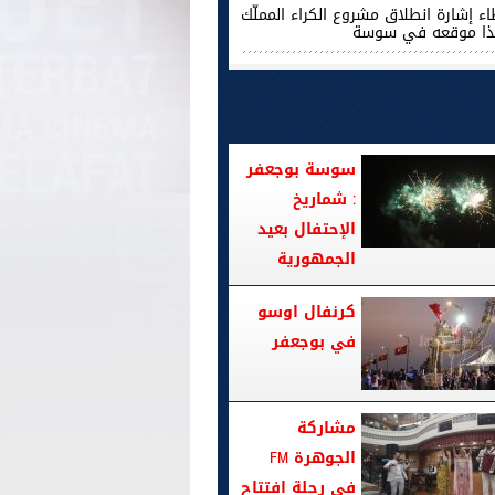
اء إشارة انطلاق مشروع الكراء المملّك
ا موقعه في سوسة
سوسة بوجعفر
: شماريخ
الإحتفال بعيد
الجمهورية
كرنفال اوسو
في بوجعفر
مشاركة
الجوهرة FM
في رحلة افتتاح