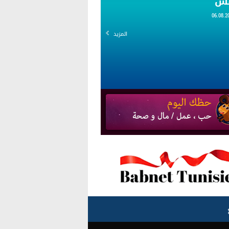
قس
المزيد