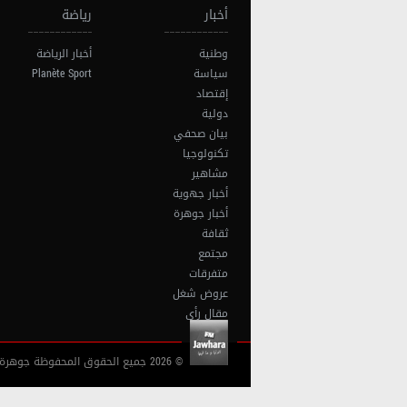
أخبار
رياضة
وطنية
أخبار الرياضة
سياسة
Planète Sport
إقتصاد
دولية
بيان صحفي
تكنولوجيا
مشاهير
أخبار جهوية
أخبار جوهرة
ثقافة
مجتمع
متفرقات
عروض شغل
مقال رأي
© 2026 جميع الحقوق المحفوظة جوهرة أف آم تونس |