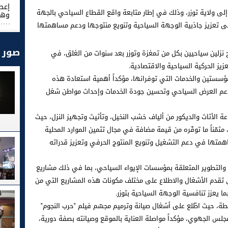
إعط
 إلى ولاية توزر، وذلك في إطار متابعة واقع القطاع السياحي بالجهة
وهذ
 إلى تعزيز جاذبية الوجهة السياحية وتنويع منتوجها ودعم مساهمتها
صور
تح نزلين سياحيين بكل من تمغزة وتوزر بعد سنوات من الغلق، في
يز الحركية السياحية والاقتصادية.
لمؤسستين والخدمات التي توفرانها، مؤكداً أهمية استعادة هذه
ً لدعم العرض السياحي وتحسين جودة الخدمات وإحداث مواطن شغل
الأثاث والديكور من ألياف خشب النخيل، وتأثيث وتجهيز النزل، حيث
مثمّناً ما توفّره من قيمة مضافة في مجال تثمين الموارد المحلية
اهمتها في دعم التشغيل وتنويع المنتوج الحرفي وتعزيز قدراته
 والتطوير المتعلقة بمؤسسات الإيواء السياحي، بما في ذلك مشاريع
ى تقدم الأشغال والاطلاع على مختلف مكونات هذه المشاريع التي من
 يعزز تنافسية الوجهة السياحية بتوزر.
طة، حيث اطّلع على أشغال صيانة وترميم مجسّم فيلم "حرب النجوم"
مجلس الجهوي، مؤكداً مواصلة العناية بالموقع وصيانته بصفة دورية،