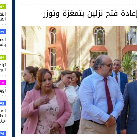
دول
ادة فتح نزلين بتمغزة وتوزر
الن
العدل
وطن
بالم
دول
ترام
اليو
بيا
أوبو ت
وطن
الم
غيني
وطن