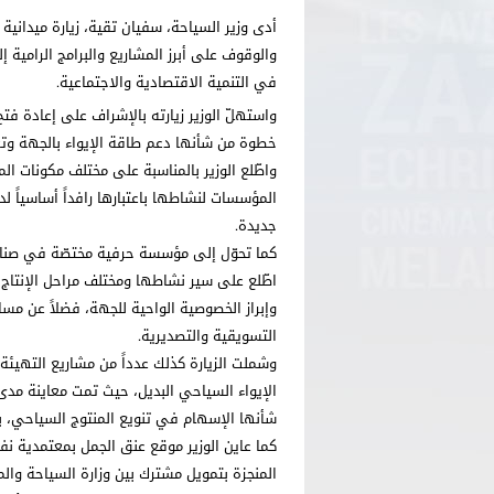
أدى وزير السياحة، سفيان تقية، زيارة ميدانية
والوقوف على أبرز المشاريع والبرامج الرامية
في التنمية الاقتصادية والاجتماعية.
واستهلّ الوزير زيارته بالإشراف على إعادة ف
خطوة من شأنها دعم طاقة الإيواء بالجهة وتعز
واطّلع الوزير بالمناسبة على مختلف مكونات ا
المؤسسات لنشاطها باعتبارها رافداً أساسيا
جديدة.
كما تحوّل إلى مؤسسة حرفية مختصّة في صناعة 
اطّلع على سير نشاطها ومختلف مراحل الإنتاج، 
وإبراز الخصوصية الواحية للجهة، فضلاً عن مس
التسويقية والتصديرية.
وشملت الزيارة كذلك عدداً من مشاريع التهيئة
الإيواء السياحي البديل، حيث تمت معاينة مد
شأنها الإسهام في تنويع المنتوج السياحي، بما
كما عاين الوزير موقع عنق الجمل بمعتمدية نف
المنجزة بتمويل مشترك بين وزارة السياحة وال