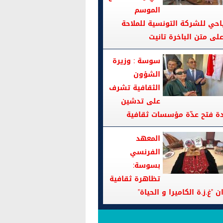
الموسم
احي للشركة التونسية للملاحة
سوسة : وزيرة
الشؤون
الثقافية تشرف
على تدشين
دة فتح عدّة مؤسسات ثقافية
المعهد
الفرنسي
بسوسة:
تظاهرة ثقافية
ن "غ.ز.ة الكاميرا و الحياة"