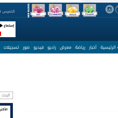
الخميس 6 أوت 2026 05:12:31
إستماع
R
الرئيسية
أخبار
رياضة
معرض
راديو
فيديو
صور
تسجيلات
الأكثر